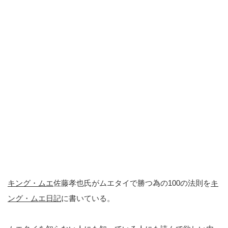
キング・ムエ
佐藤孝也氏がムエタイで勝つ為の100の法則を
キ
ング・ムエ日記
に書いている。