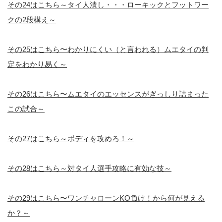
その24はこちら～タイ人潰し・・・ローキックとフットワー
クの2段構え～
その25はこちら〜わかりにくい（と言われる）ムエタイの判
定をわかり易く～
その26はこちら〜ムエタイのエッセンスがぎっしり詰まった
この試合～
その27はこちら～ボディを攻めろ！～
その28はこちら～対タイ人選手攻略に有効な技～
その29はこちら〜ワンチャローンKO負け！から何が見える
か？～