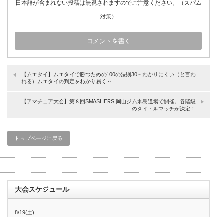
日本語が含まれない投稿は無視されますのでご注意ください。（スパム
対策）
【ムエタイ】ムエタイで勝つための100の法則30～わかりにくい（と言わ
れる）ムエタイの判定をわかり易く～
【アマチュア大会】第８回SMASHERS 岡山ジム水島道場で開催。各階級
のタイトルマッチが決定！
トップページに戻る
大会スケジュール
8/19(土)