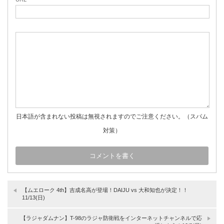
日本語が含まれない投稿は無視されますのでご注意ください。（スパム
対策）
【ムエローク 4th】吉成名高が登場！DAIJU vs 大和知也が決定！！
11/13(日)
【ラジャダムナン】T-98のラジャ防衛戦をインターネットチャンネルで応