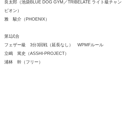
良太郎（池袋BLUE DOG GYM／TRIBELATE ライト級チャン
ピオン）
雅 駿介（PHOENIX）
第1試合
フェザー級 3分3回戦（延長なし） WPMFルール
立嶋 篤史（ASSHI-PROJECT）
浦林 幹（フリー）