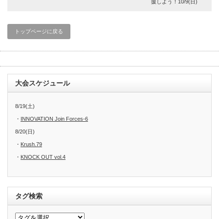
援しよう！10/9(日)
トップページに戻る
大会スケジュール
8/19(土)
・
INNOVATION Join Forces-6
8/20(日)
・
Krush.79
・
KNOCK OUT vol.4
タグ検索