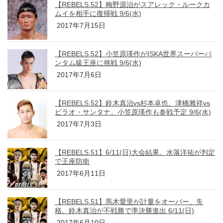
【REBELS.52】梅野源治がスアレック・ルークカ
ムイを相手に復帰戦 9/6(水)
2017年7月15日
【REBELS.52】小笠原瑛作がISKA世界スーパーバ
ンタム級王座に挑戦 9/6(水)
2017年7月6日
【REBELS.52】鈴木真治vs杉本卓也、津橋雅祥vs
ピラオ・サンタナ。小笠原瑛作も参戦予定 9/6(水)
2017年7月3日
【REBELS.51】6/11(日)大会結果。水落洋祐が判定
で王座防衛
2017年6月11日
【REBELS.51】馬木愛里が計量をオーバー、失
格。鈴木真治が不戦勝で準決勝進出 6/11(日)
2017年6月10日