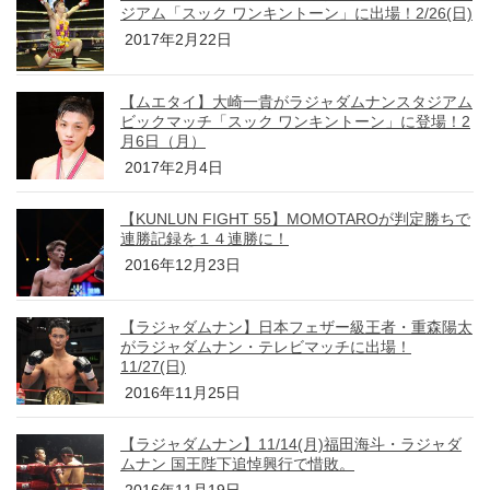
ジアム「スック ワンキントーン」に出場！2/26(日)
2017年2月22日
【ムエタイ】大崎一貴がラジャダムナンスタジアム
ビックマッチ「スック ワンキントーン」に登場！2
月6日（月）
2017年2月4日
【KUNLUN FIGHT 55】MOMOTAROが判定勝ちで
連勝記録を１４連勝に！
2016年12月23日
【ラジャダムナン】日本フェザー級王者・重森陽太
がラジャダムナン・テレビマッチに出場！
11/27(日)
2016年11月25日
【ラジャダムナン】11/14(月)福田海斗・ラジャダ
ムナン 国王陛下追悼興行で惜敗。