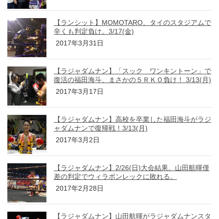
【ランシット】MOMOTARO、タイのスタジアムで
辛くも判定負け。3/17(金)
2017年3月31日
【ラジャダムナン】「スック ワンキントーン」で
復活の福田海斗、まさかの５ＲＫＯ負け！ 3/13(月)
2017年3月17日
【ラジャダムナン】高校を卒業した福田海斗がラジ
ャダムナンで復帰戦！3/13(月)
2017年3月2日
【ラジャダムナン】2/26(日)大会結果。山田航暉僅
差の判定でウィラポンレックに敗れる。
2017年2月28日
【ラジャダムナン】山田航暉がラジャダムナンスタ