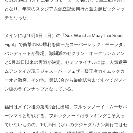
となり、年末のスタジアム創立記念興行と並ぶ超ビックマッ
チとなった。
メインには10月9日（日）の「Suk Wanchai MuayThai Super
Fight」で衝撃のKO勝利を飾ったスーパーレック・モーラタナ
バンディットが登場、激闘派のセクサン・オークワンムアン
と9月23日以来の再戦が決定。セミファイナルには、人気選手
ムアンタイが現ラジャスーパーフェザー級王者カイムックカ
ーオと激突。その他、第1試合から最終試合まですべてがメイ
ン級のラインナップとなっている。
福田はメイン後の第8試合に出場、フルックノーイ・ムーサパ
ーンマイと対戦する。フルックノーイはランキングこそ入っ
ていないものの、10月5日（水）のラジャダムナン興行ではセ