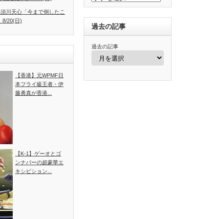
.4】那須川天心「今まで倒したこ
/20(日)
過去の記事
過去の記事
【香港】元WPMF日
本フライ級王者・伊
藤勇真が香港...
【K-1】ゲーオとゴ
ンナパーの超豪華エ
キシビション...