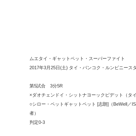
ムエタイ・ギャットペット・スーパーファイト
2017年3月25日(土) タイ・バンコク・ルンピニース
第5試合 3分5R
×ダオチェンドイ・シットナヨーックピデット（タ
○シロー・ペットギャットペット [志朗]（BeWell／
者）
判定0-3