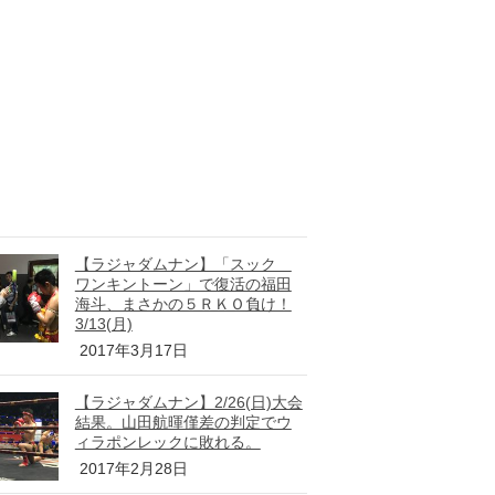
【ラジャダムナン】「スック
ワンキントーン」で復活の福田
海斗、まさかの５ＲＫＯ負け！
3/13(月)
2017年3月17日
【ラジャダムナン】2/26(日)大会
結果。山田航暉僅差の判定でウ
ィラポンレックに敗れる。
2017年2月28日