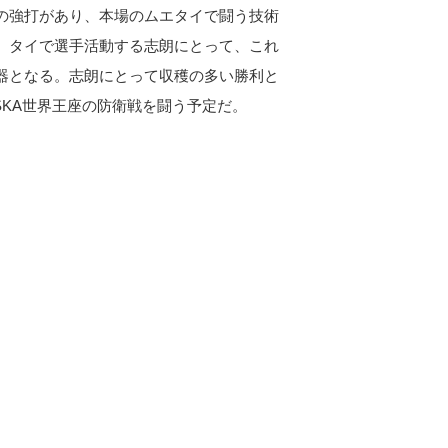
の強打があり、本場のムエタイで闘う技術
。タイで選手活動する志朗にとって、これ
器となる。志朗にとって収穫の多い勝利と
SKA世界王座の防衛戦を闘う予定だ。