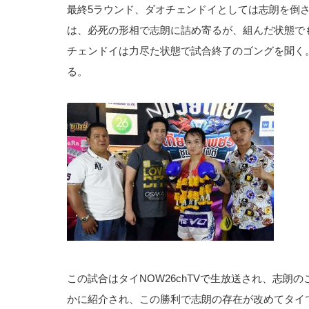
最終5ラウンド、ダオチェンドイとしては志朗を倒
は、必死の形相で志朗に詰め寄るが、組んだ状態で
チェンドイは力尽た状態で試合終了のゴングを聞く
る。
この試合はタイNOW26chTVで生放送され、志朗
かに紹介され、この勝利で志朗の存在が改めてタイ