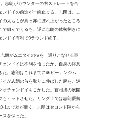
す。志朗がカウンターの右ストレートを合
ェンドイの前進が一瞬止まる。志朗は、こ
イの太ももが真っ赤に腫れ上がったところ
こで組んでくるも、逆に志朗の体勢捌きに
ェンドイ有利で3ラウンド終了。
も志朗がムエタイの技を一通りこなせる事
チェンドイは不利を悟ったか、自身の得意
きた。志朗はこれまでに96ピーナンジム
ドイが志朗の首を取りに伸ばした腕を、逆
ダオチェンドイをこかした。首相撲の展開
クもヒットさせた。リング上では志朗優勢
0-1まで差が開く。志朗はセコンド陣から
ースを保った。