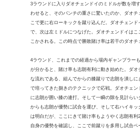
3ラウンドに入りダオチェンドイのミドルが数を増
わせると、そのパンチの重さに驚いたのか、ダオチ
こで更に右ローキックを蹴り込んだ。ダオチェンド
で、次は左ミドルにつなげた。ダオチェンドイはこ
こかされる。この時点で勝敗賭け率は若干のダオチ
4ラウンド、これまでの経過から場内ギャンブラー
が分かると、賭け率も志朗有利に動き始めた。ダオ
な流れである、組んでからの膝蹴りで志朗を潰しに
で培ってきた捌きのテクニックで応戦。ダオチェン
に志朗が囲い膝の連打。そして一瞬の隙を見計らい
からも志朗が優勢に試合を運び、そして右ハイキッ
は明白だが、ここにきて賭け率もようやく志朗有利2
自身の優勢を確認し、ここで前蹴りを多用し試合ペ