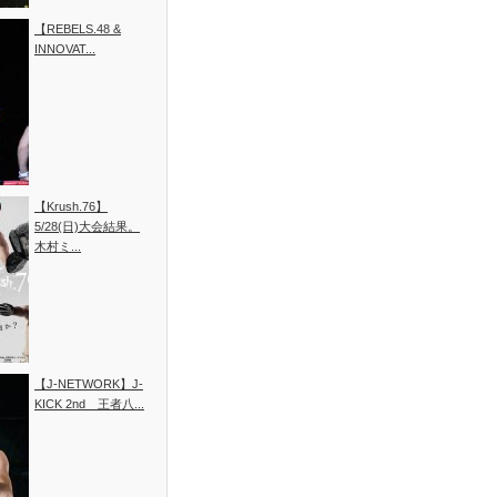
【REBELS.48 &
INNOVAT...
【Krush.76】
5/28(日)大会結果。
木村ミ...
【J-NETWORK】J-
KICK 2nd 王者八...