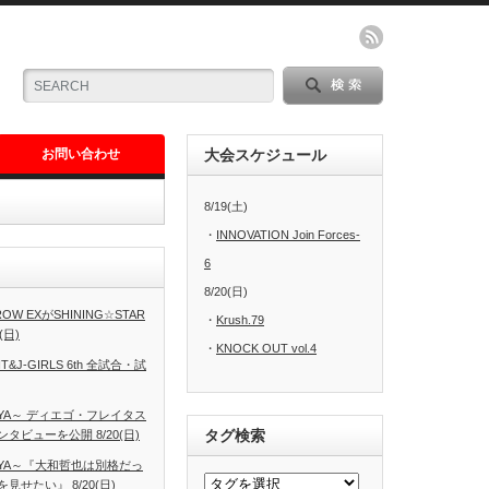
お問い合わせ
大会スケジュール
8/19(土)
・
INNOVATION Join Forces-
6
8/20(日)
W EXがSHINING☆STAR
・
Krush.79
(日)
・
KNOCK OUT vol.4
T&J-GIRLS 6th 全試合・試
AGOYA～ ディエゴ・フレイタス
タグ検索
ビューを公開 8/20(日)
AGOYA～『大和哲也は別格だっ
せたい』 8/20(日)