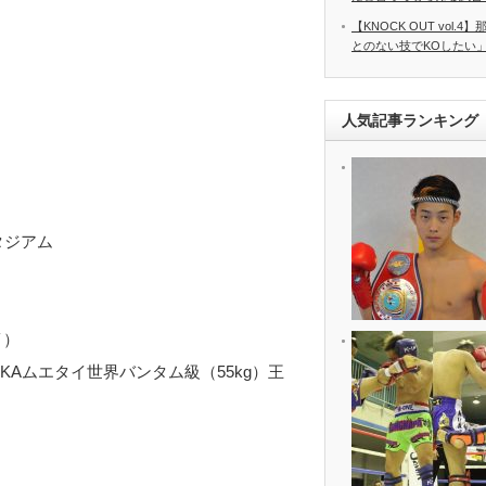
【KNOCK OUT vol
とのない技でKOしたい」 8
人気記事ランキング
タジアム
イ）
ISKAムエタイ世界バンタム級（55kg）王