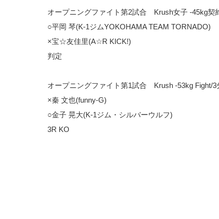
オープニングファイト第2試合 Krush女子 -45kg契約
○平岡 琴(K-1ジムYOKOHAMA TEAM TORNADO)
×宝☆友佳里(A☆R KICK!)
判定
オープニングファイト第1試合 Krush -53kg Fight/3
×秦 文也(funny-G)
○金子 晃大(K-1ジム・シルバーウルフ)
3R KO