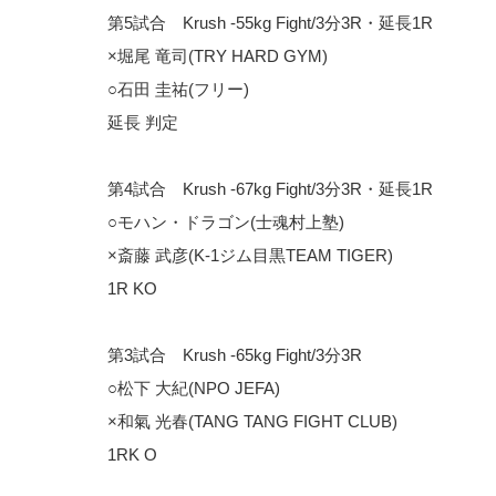
第5試合 Krush -55kg Fight/3分3R・延長1R
×堀尾 竜司(TRY HARD GYM)
○石田 圭祐(フリー)
延長 判定
第4試合 Krush -67kg Fight/3分3R・延長1R
○モハン・ドラゴン(士魂村上塾)
×斎藤 武彦(K-1ジム目黒TEAM TIGER)
1R KO
第3試合 Krush -65kg Fight/3分3R
○松下 大紀(NPO JEFA)
×和氣 光春(TANG TANG FIGHT CLUB)
1RK O