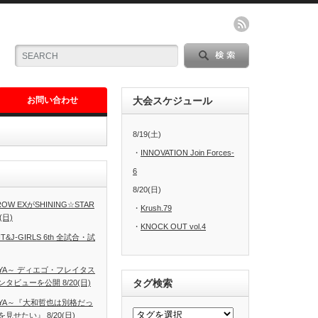
お問い合わせ
大会スケジュール
8/19(土)
・
INNOVATION Join Forces-
6
8/20(日)
W EXがSHINING☆STAR
・
Krush.79
(日)
・
KNOCK OUT vol.4
T&J-GIRLS 6th 全試合・試
AGOYA～ ディエゴ・フレイタス
タグ検索
ビューを公開 8/20(日)
AGOYA～『大和哲也は別格だっ
せたい』 8/20(日)