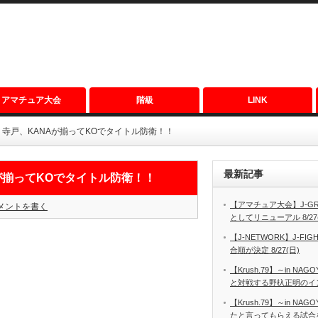
アマチュア大会
階級
LINK
大会結果 寺戸、KANAが揃ってKOでタイトル防衛！！
最新記事
ANAが揃ってKOでタイトル防衛！！
【アマチュア大会】J-GRO
メントを書く
としてリニューアル 8/27
【J-NETWORK】J-FIGH
合順が決定 8/27(日)
【Krush.79】～in N
と対戦する野杁正明のインタ
【Krush.79】～in N
たと言ってもらえる試合を見