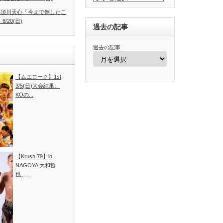
.4】那須川天心「今まで倒したこ
/20(日)
過去の記事
過去の記事
【ムエローク】1st
3/5(日)大会結果。
KOの...
【Krush.79】in
NAGOYA 大和哲
也、...