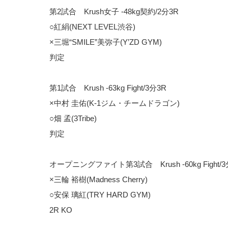
第2試合 Krush女子 -48kg契約/2分3R
○紅絹(NEXT LEVEL渋谷)
×三堀“SMILE”美弥子(Y’ZD GYM)
判定
第1試合 Krush -63kg Fight/3分3R
×中村 圭佑(K-1ジム・チームドラゴン)
○畑 孟(3Tribe)
判定
オープニングファイト第3試合 Krush -60kg Fight/3
×三輪 裕樹(Madness Cherry)
○安保 璃紅(TRY HARD GYM)
2R KO