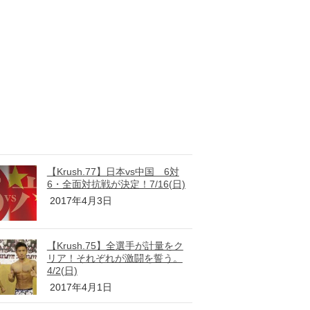
【Krush.77】日本vs中国 6対
6・全面対抗戦が決定！7/16(日)
2017年4月3日
【Krush.75】全選手が計量をク
リア！それぞれが激闘を誓う。
4/2(日)
2017年4月1日