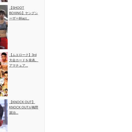
【SHOOT
BOXING】ヤングシ
ーザー杯act...
【ムエローク】3rd
大会カードを発表。
アマチュア...
【KNOCK OUT】
KNOCK OUTが梅野
源治...