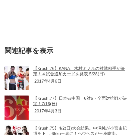
関連記事を表示
【Krush.76】KANA、木村ミノルの対戦相手が決
定！４試合追加カードを発表 5/28(日)
2017年4月6日
【Krush.77】日本vs中国 6対6・全面対抗戦が決
定！7/16(日)
2017年4月3日
【Krush.75】4/2(日)大会結果。中澤純が小宮由紀
博を下し-65kg王者に！ヘウヘスが王座防衛。