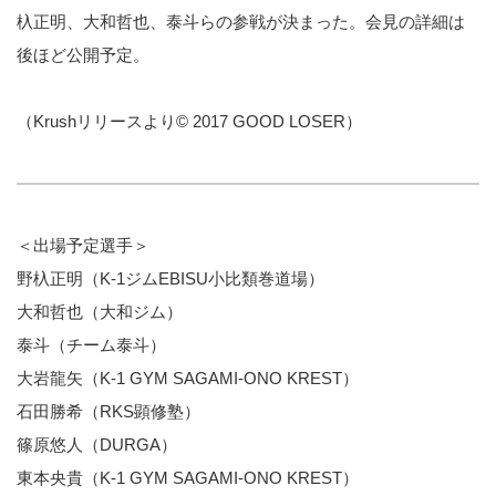
杁正明、大和哲也、泰斗らの参戦が決まった。会見の詳細は
後ほど公開予定。
（Krushリリースより© 2017 GOOD LOSER）
＜出場予定選手＞
野杁正明（K-1ジムEBISU小比類巻道場）
大和哲也（大和ジム）
泰斗（チーム泰斗）
大岩龍矢（K-1 GYM SAGAMI-ONO KREST）
石田勝希（RKS顕修塾）
篠原悠人（DURGA）
東本央貴（K-1 GYM SAGAMI-ONO KREST）