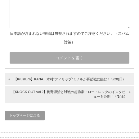
日本語が含まれない投稿は無視されますのでご注意ください。（スパム
対策）
【Krush.76】KANA、木村”フィリップ”ミノルが再起戦に臨む！ 5/28(日)
【KNOCK OUT vol.2】梅野源治と対戦の超強豪・ロートレックのインタビ
ューを公開！ 4/1(土)
トップページに戻る