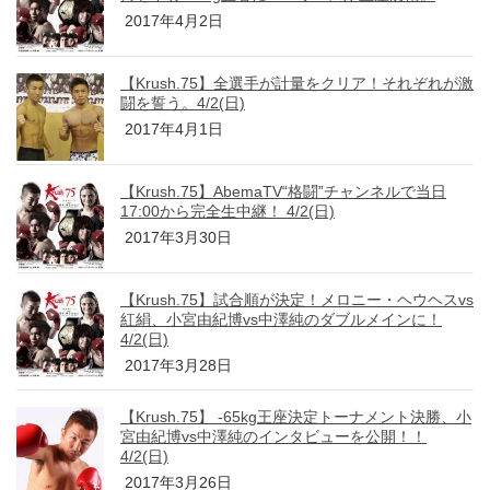
2017年4月2日
【Krush.75】全選手が計量をクリア！それぞれが激
闘を誓う。4/2(日)
2017年4月1日
【Krush.75】AbemaTV“格闘”チャンネルで当日
17:00から完全生中継！ 4/2(日)
2017年3月30日
【Krush.75】試合順が決定！メロニー・ヘウヘスvs
紅絹、小宮由紀博vs中澤純のダブルメインに！
4/2(日)
2017年3月28日
【Krush.75】 -65kg王座決定トーナメント決勝、小
宮由紀博vs中澤純のインタビューを公開！！
4/2(日)
2017年3月26日