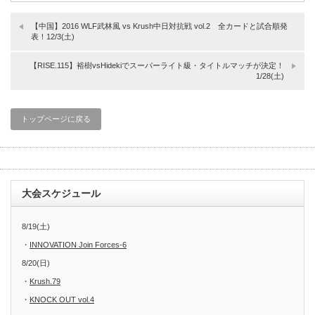
【中国】2016 WLF武林風 vs Krush中日対抗戦 vol.2 全カードと試合順発
表！12/3(土)
【RISE.115】裕樹vsHidekiでスーパーライト級・タイトルマッチが決定！
1/28(土)
トップページに戻る
大会スケジュール
8/19(土)
・
INNOVATION Join Forces-6
8/20(日)
・
Krush.79
・
KNOCK OUT vol.4