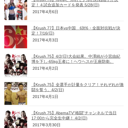
定！４試合追加カードを発表 5/28(日)
2017年4月6日
【Krush.77】日本vs中国 6対6・全面対抗戦が決
定！7/16(日)
2017年4月3日
【Krush.75】4/2(日)大会結果。中澤純が小宮由紀
博を下し-65kg王者に！ヘウヘスが王座防衛。
2017年4月2日
【Krush.75】全選手が計量をクリア！それぞれが激
闘を誓う。4/2(日)
2017年4月1日
【Krush.75】AbemaTV“格闘”チャンネルで当日
17:00から完全生中継！ 4/2(日)
2017年3月30日