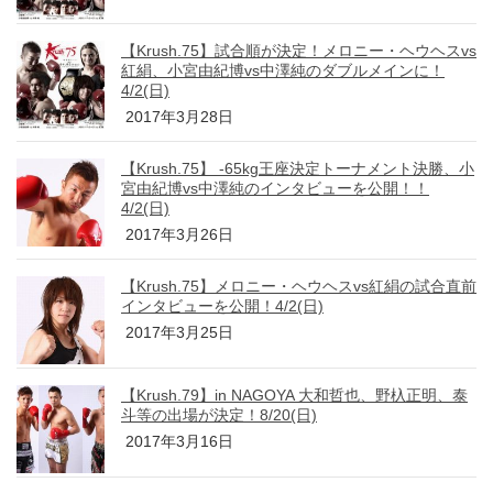
【Krush.75】試合順が決定！メロニー・ヘウヘスvs
紅絹、小宮由紀博vs中澤純のダブルメインに！
4/2(日)
2017年3月28日
【Krush.75】 -65kg王座決定トーナメント決勝、小
宮由紀博vs中澤純のインタビューを公開！！
4/2(日)
2017年3月26日
【Krush.75】メロニー・ヘウヘスvs紅絹の試合直前
インタビューを公開！4/2(日)
2017年3月25日
【Krush.79】in NAGOYA 大和哲也、野杁正明、泰
斗等の出場が決定！8/20(日)
2017年3月16日