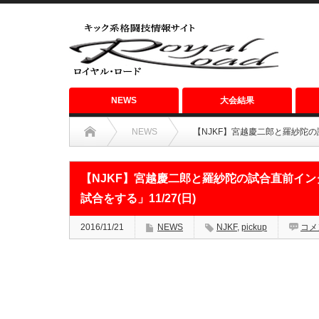
NEWS
大会結果
NEWS
【NJKF】宮越慶二郎と羅紗陀の
【NJKF】宮越慶二郎と羅紗陀の試合直前イ
試合をする」11/27(日)
2016/11/21
NEWS
NJKF
,
pickup
コメ