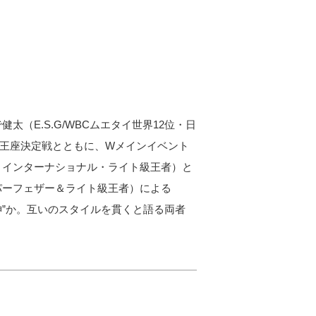
で健太（E.S.G/WBCムエタイ世界12位・日
ル王座決定戦とともに、Wメインイベント
・インターナショナル・ライト級王者）と
パーフェザー＆ライト級王者）による
鬼神”か。互いのスタイルを貫くと語る両者