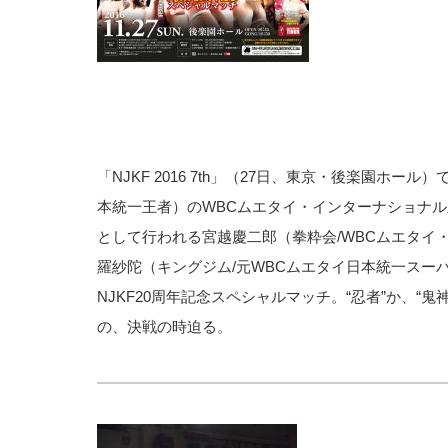
「NJKF 2016 7th」（27日、東京・後楽園ホール）
本統一王者）のWBCムエタイ・インターナショナ
として行われる宮越慶二郎（拳粋会/WBCムエタイ
羅紗陀（キングジム/元WBCムエタイ日本統一スー
NJKF20周年記念スペシャルマッチ。“忍者”か、“
の、決戦の時迫る。