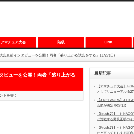
アマチュア大会
階級
LINK
試合直前インタビューを公開！両者「盛り上がる試合をする」11/27(日)
最新記事
ンタビューを公開！両者「盛り上がる
【アマチュア大会】J-GRO
としてリニューアル 8/27
ントを書く
【J-NETWORK】J-FIGH
合順が決定 8/27(日)
【Krush.79】～in N
と対戦する野杁正明のインタ
【Krush.79】～in N
たと言ってもらえる試合を見