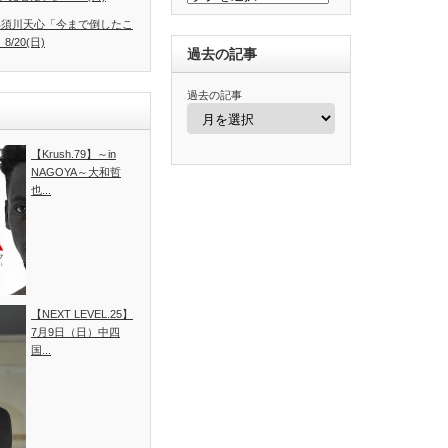
.4】那須川天心「今まで倒したこ
/20(日)
過去の記事
過去の記事
【Krush.79】～in
NAGOYA～大和哲
也...
【NEXT LEVEL.25】
7月9日（日）中四
国...