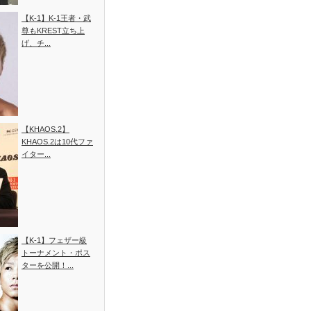
【K-1】K-1王者・武
尊もKREST立ち上
げ、チ...
【KHAOS.2】
KHAOS.2は10代ファ
イター...
【K-1】フェザー級
トーナメント・ポス
ターを公開！...