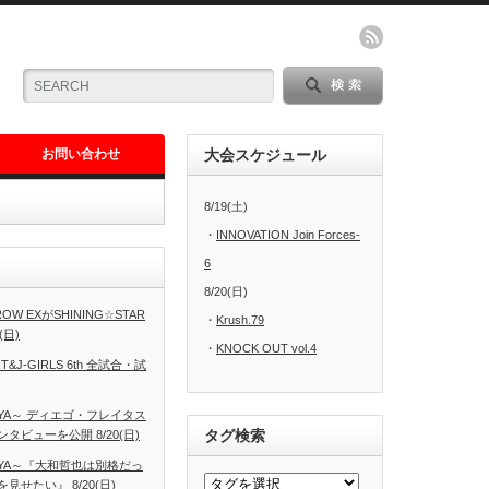
お問い合わせ
大会スケジュール
8/19(土)
・
INNOVATION Join Forces-
6
8/20(日)
W EXがSHINING☆STAR
・
Krush.79
(日)
・
KNOCK OUT vol.4
T&J-GIRLS 6th 全試合・試
AGOYA～ ディエゴ・フレイタス
タグ検索
ビューを公開 8/20(日)
AGOYA～『大和哲也は別格だっ
せたい』 8/20(日)