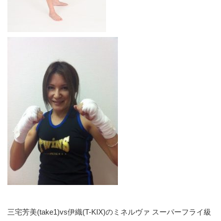
三宅芳美(take1)vs伊織(T-KIX)のミネルヴァ スーパーフライ級