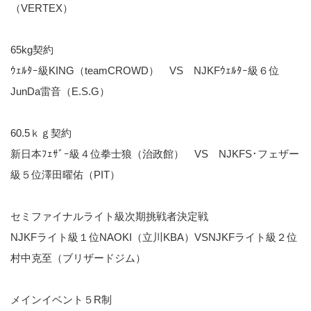
（VERTEX）
65kg契約
ｳｪﾙﾀｰ級KING（teamCROWD） VS NJKFｳｪﾙﾀｰ級６位
JunDa雷音（E.S.G）
60.5ｋｇ契約
新日本ﾌｪｻﾞｰ級４位拳士狼（治政館） VS NJKFS･フェザー
級５位澤田曜佑（PIT）
セミファイナルライト級次期挑戦者決定戦
NJKFライト級１位NAOKI（立川KBA）VSNJKFライト級２位
村中克至（ブリザードジム）
メインイベント５R制