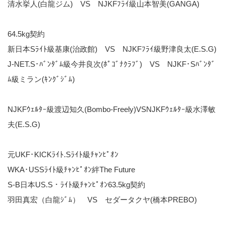
清水挙人(白龍ジム) VS NJKFﾌﾗｲ級山本智美(GANGA)
64.5kg契約
新日本Sﾗｲﾄ級基康(治政館) VS NJKFﾌﾗｲ級野津良太(E.S.G)
J-NET.S･ﾊﾞﾝﾀﾞﾑ級今井良次(ﾎﾟｺﾞﾅｸﾗﾌﾞ) VS NJKF･Sﾊﾞﾝﾀﾞ
ﾑ級ミラン(ｷﾝｸﾞｼﾞﾑ)
NJKFｳｪﾙﾀｰ級渡辺知久(Bombo-Freely)VSNJKFｳｪﾙﾀｰ級水澤敏
夫(E.S.G)
元UKF･KICKﾗｲﾄ.Sﾗｲﾄ級ﾁｬﾝﾋﾟｵﾝ
WKA･USSﾗｲﾄ級ﾁｬﾝﾋﾟｵﾝ絆The Future
S-B日本US.S・ﾗｲﾄ級ﾁｬﾝﾋﾟｵﾝ63.5kg契約
羽田真宏（白龍ｼﾞﾑ） VS セダータクヤ(橋本PREBO)