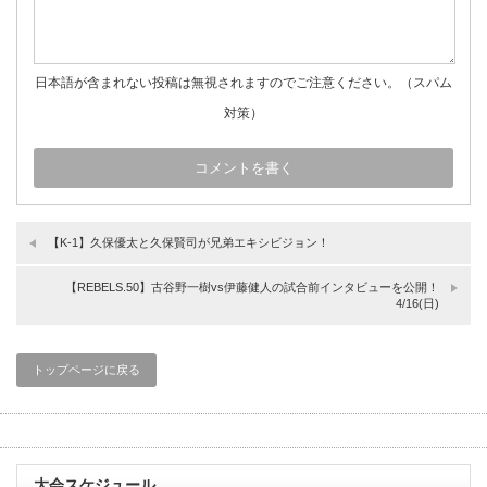
日本語が含まれない投稿は無視されますのでご注意ください。（スパム
対策）
【K-1】久保優太と久保賢司が兄弟エキシビジョン！
【REBELS.50】古谷野一樹vs伊藤健人の試合前インタビューを公開！
4/16(日)
トップページに戻る
大会スケジュール