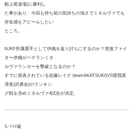
館上尾道場)に勝利し
た事があり、今回も持ち前の気持ちの強さでミネルヴァでも
存在感をアピールしたい
ところ。
NJKF所属選手として伊織を返り討ちにするのか？突進ファイ
ター伊織がベテランミネ
ルヴァランカーを撃破となるのか？
すでに発表されている佐藤レイナ (teamAKATSUKI)VS曽我菜
津美(武勇会)のランキン
グ戦を含めミネルヴァ4試合が決定。
S･ﾌﾗｲ級