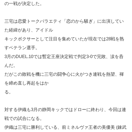
の一戦が決定した。
三宅は恋愛トークバラエティ「恋のから騒ぎ」に出演してい
た経緯があり、アイドル
キックボクサーとして注目を集めていたが現在では28戦を熟
すベテラン選手。
3月のDUEL.10では暫定王座決定戦で判定3-0で完敗、涙を呑
んだ。
だがこの敗戦を機に三宅の闘争心に火がつき連戦を熱望、褌
を締め直し再起をはか
る。
対する伊織も3月の静岡キックではドローに終わり、今回は連
戦での試合になる。
伊織は三宅に勝利している、前ミネルヴァ王者の美優美 (錬武