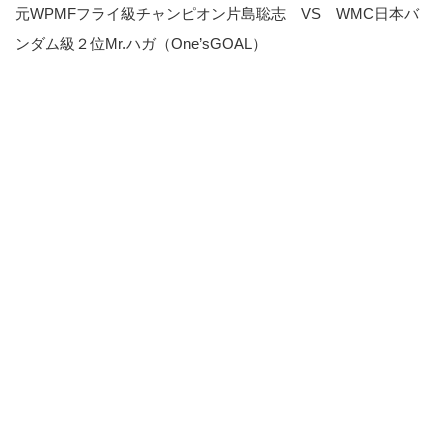
元WPMFフライ級チャンピオン片島聡志 VS WMC日本バ
ンダム級２位Mr.ハガ（One’sGOAL）