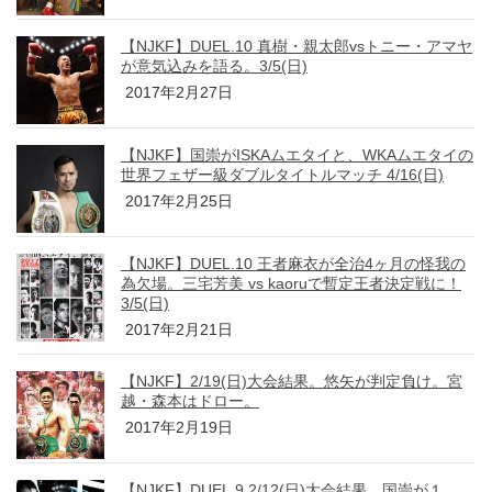
【NJKF】DUEL.10 真樹・親太郎vsトニー・アマヤ
が意気込みを語る。3/5(日)
2017年2月27日
【NJKF】国崇がISKAムエタイと、WKAムエタイの
世界フェザー級ダブルタイトルマッチ 4/16(日)
2017年2月25日
【NJKF】DUEL.10 王者麻衣が全治4ヶ月の怪我の
為欠場。三宅芳美 vs kaoruで暫定王者決定戦に！
3/5(日)
2017年2月21日
【NJKF】2/19(日)大会結果。悠矢が判定負け。宮
越・森本はドロー。
2017年2月19日
【NJKF】DUEL.9 2/12(日)大会結果。国崇が１