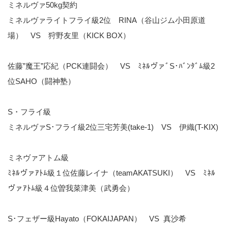
ミネルヴァ50kg契約
ミネルヴァライトフライ級2位 RINA（谷山ジム小田原道
場） VS 狩野友里（KICK BOX）
佐藤”魔王”応紀（PCK連闘会） VS ﾐﾈﾙヴァﾞS･ﾊﾞﾝﾀﾞﾑ級2
位SAHO（闘神塾）
S・フライ級
ミネルヴァS･フライ級2位三宅芳美(take-1) VS 伊織(T-KIX)
ミネヴァアトム級
ﾐﾈﾙヴァｱﾄﾑ級１位佐藤レイナ（teamAKATSUKI） VS ﾐﾈﾙ
ヴァｱﾄﾑ級４位曽我菜津美（武勇会）
S･フェザー級Hayato（FOKAIJAPAN） VS 真沙希