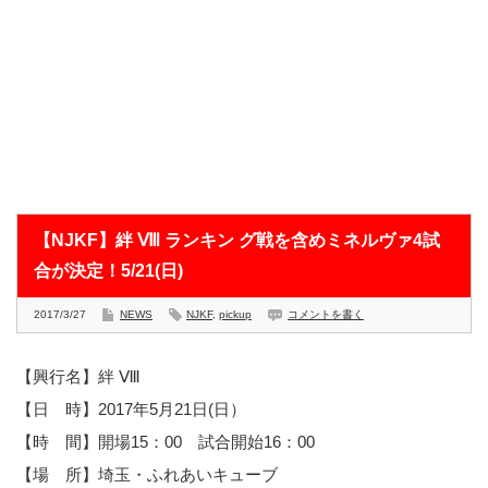
【NJKF】絆 Ⅷ ランキン グ戦を含めミネルヴァ4試
合が決定！5/21(日)
2017/3/27
NEWS
NJKF
,
pickup
コメントを書く
【興行名】絆 Ⅷ
【日 時】2017年5月21日(日）
【時 間】開場15：00 試合開始16：00
【場 所】埼玉・ふれあいキューブ