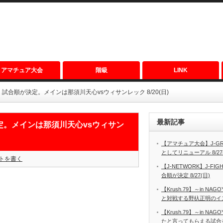
アマチュア大会
階級
LINK
試合・試合順が決定。メインは那須川天心vsウィサンレック 8/20(日)
最新記事
が決定。メインは那須川天心vsウィサン
【アマチュア大会】J-GRO
としてリニューアル 8/27
トを書く
【J-NETWORK】J-FIGH
合順が決定 8/27(日)
【Krush.79】～in N
と対戦する野杁正明のインタ
【Krush.79】～in N
たと言ってもらえる試合を見