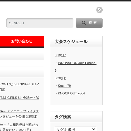
お問い合わせ
大会スケジュール
8/19(土)
・
INNOVATION Join Forces-
6
8/20(日)
W EXがSHINING☆STAR
・
Krush.79
(日)
・
KNOCK OUT vol.4
T&J-GIRLS 6th 全試合・試
AGOYA～ ディエゴ・フレイタス
タグ検索
ビューを公開 8/20(日)
AGOYA～『大和哲也は別格だっ
せたい』 8/20(日)