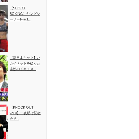
【SHOOT
BOXING】ヤングシ
ーザー杯act...
【新日本キック】バ
カイペットを破った
志朗のドキュメ...
【KNOCK OUT
vol.0】一夜明け記者
会見...