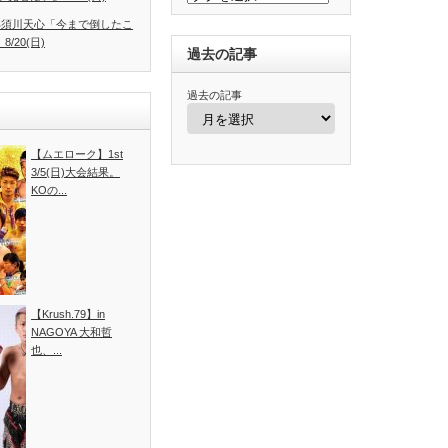
.4】那須川天心「今まで倒したこ
/20(日)
過去の記事
過去の記事
【ムエローク】1st
3/5(日)大会結果。
KOの...
【Krush.79】in
NAGOYA 大和哲
也、...