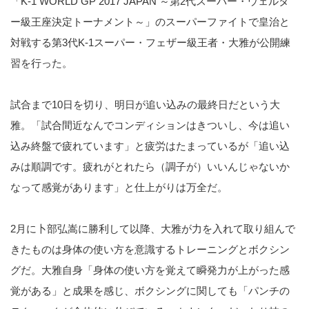
「K-1 WORLD GP 2017 JAPAN ～第2代スーパー・ウェルタ
ー級王座決定トーナメント～」のスーパーファイトで皇治と
対戦する第3代K-1スーパー・フェザー級王者・大雅が公開練
習を行った。
試合まで10日を切り、明日が追い込みの最終日だという大
雅。「試合間近なんでコンディションはきついし、今は追い
込み終盤で疲れています」と疲労はたまっているが「追い込
みは順調です。疲れがとれたら（調子が）いいんじゃないか
なって感覚があります」と仕上がりは万全だ。
2月に卜部弘嵩に勝利して以降、大雅が力を入れて取り組んで
きたものは身体の使い方を意識するトレーニングとボクシン
グだ。大雅自身「身体の使い方を覚えて瞬発力が上がった感
覚がある」と成果を感じ、ボクシングに関しても「パンチの