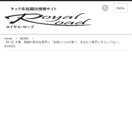
menu
Home
NEWS
【K-1】大雅、因縁の皇治を相手に「全然レベルが違う、今はもう相手にすらしてない」
6/18(日)