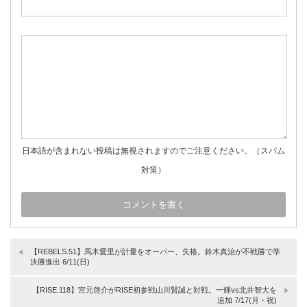
日本語が含まれない投稿は無視されますのでご注意ください。（スパム
対策）
【REBELS.51】馬木愛里が計量をオーバー、失格。鈴木真治が不戦勝で準
決勝進出 6/11(日)
【RISE.118】宮元啓介がRISE初参戦山川賢誠と対戦。一輝vs北井智大を
追加 7/17(月・祝)