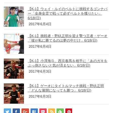
【K-1】ウェイ・ルイのベルトに挑戦するゴンナパ
ー「全身全霊で戦って必ずベルトを獲りたい」
6/18(日)
2017年6月4日
【K-1】挑戦者・野杁正明を迎え撃つ王者・ゲーオ
「彼が私に勝てるのは夢の中だけ」6/18(日)
2017年6月4日
【K-1】小澤海斗、西京春馬を相手に「あのガキを
ぶっ倒さないと気が済まない」6/18(日)
2017年6月3日
【K-1】ゲーオにタイトルマッチ挑戦・野杁正明
「どんな展開になっても勝つ」 6/18(日)
2017年6月3日