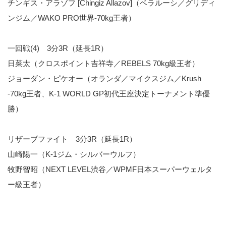
チンギス・アラゾフ [Chingiz Allazov]（ベラルーシ／グリディ
ンジム／WAKO PRO世界-70kg王者）
一回戦(4) 3分3R（延長1R）
日菜太（クロスポイント吉祥寺／REBELS 70kg級王者）
ジョーダン・ピケオー（オランダ／マイクスジム／Krush
-70kg王者、K-1 WORLD GP初代王座決定トーナメント準優
勝）
リザーブファイト 3分3R（延長1R）
山崎陽一（K-1ジム・シルバーウルフ）
牧野智昭（NEXT LEVEL渋谷／WPMF日本スーパーウェルタ
ー級王者）