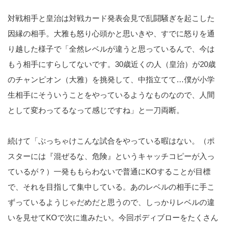
対戦相手と皇治は対戦カード発表会見で乱闘騒ぎを起こした
因縁の相手。大雅も怒り心頭かと思いきや、すでに怒りを通
り越した様子で「全然レベルが違うと思っているんで、今は
もう相手にすらしてないです。30歳近くの人（皇治）が20歳
のチャンピオン（大雅）を挑発して、中指立てて…僕が小学
生相手にそういうことをやっているようなものなので、人間
として変わってるなって感じですね」と一刀両断。
続けて「ぶっちゃけこんな試合をやっている暇はない。（ポ
スターには『混ぜるな、危険』というキャッチコピーが入っ
ているが？）一発ももらわないで普通にKOすることが目標
で、それを目指して集中している。あのレベルの相手に手こ
ずっているようじゃだめだと思うので、しっかりレベルの違
いを見せてKOで次に進みたい。今回ボディブローをたくさん