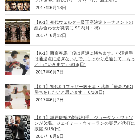
フが優勝。野杁がゲーオを下し、新王者に
2017年6月18日
【K-1】初代ウェルター級王座決定トーナメントの
組み合わせが発表に 9/18(月・祝)
2017年6月12日
【K-1】西京春馬「僕は普通に勝ちます。小澤選手
は通過点に過ぎないんで、しっかり通過して、もっ
と上にいきます」6/18(日)
2017年6月7日
【K-1】初代K-1フェザー級王者・武尊「最高のKO
勝ちをしたいと思います」 6/18(日)
2017年6月7日
【K-1】城戸康裕の対戦相手、ジョーダン・ワトソ
ンが欠場。ジェイミー・ウィーランの実兄が代打に
抜擢 6/18(日)
2017年6月5日