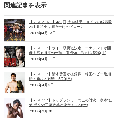
関連記事を表示
【RISE ZERO】4/9(日)大会結果。メインの佐藤駿
vs中井将史は痛み分けのドローに
2017年4月13日
【RISE.117】ライト級挑戦決定トーナメントが開
催！麻原将平vs一輝、直樹vs川島史也 5/20(土)
2017年4月11日
【RISE.117】清水賢吾が復帰戦！韓国ヘビー級期
待の新鋭と対戦 5/20(日)
2017年4月6日
【RISE.117】トップランカー同士の対決・森本“狂
犬”義久vs工藤政英が決定！5/20(土)
2017年3月30日