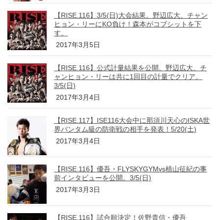
【RISE.116】3/5(日)大会結果。野辺広大、チャン
ヒョン・リーにKO負け！森本がコブシットを下
す。
2017年3月5日
【RISE.116】公式計量結果を公開。野辺広大、チ
ャンヒョン・リーは共に1回目の計量でクリア。
3/5(日)
2017年3月4日
【RISE.117】ISE116大会中に那須川天心のISKA世
界バンタム級の防衛戦の相手を発表！5/20(土)
2017年3月4日
【RISE.116】優吾・FLYSKYGYMvs植山征紀の事
前インタビューを公開。3/5(日)
2017年3月3日
【RISE.116】試合順決定！佐野貴信・優吾