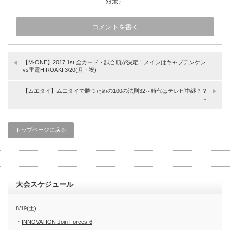
対策）
【M-ONE】2017 1st 全カード・試合順が決定！メインはキャプテンケン
vs雷電HIROAKI 3/20(月・祝)
【ムエタイ】ムエタイで勝つための100の法則32～時代はテレビ中継？？
～
トップページに戻る
大会スケジュール
8/19(土)
・
INNOVATION Join Forces-6