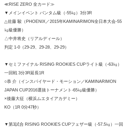
≪RISE ZERO 全カード≫
▼メインイベント バンタム級（-55㎏）3分3R
△佐藤 駿（PHOENIX／2015年KAMINARIMON全日本大会-55
㎏級優勝）
△中井将史（リアルディール）
判定 1-0（29-29、29-28、29-29）
▼セミファイナル RISING ROOKIES CUPライト級（-63㎏）
一回戦 3分3R延長1R
○恭 介（インスパイヤード・モーション／KAMINARIMON
JAPAN CUP2016選抜トーナメント-65㎏級優勝）
×後藤大征（横浜ムエタイアカデミー）
KO（1R 0分47秒）
▼第3試合 RISING ROOKIES CUPフェザー級（-57.5㎏）一回