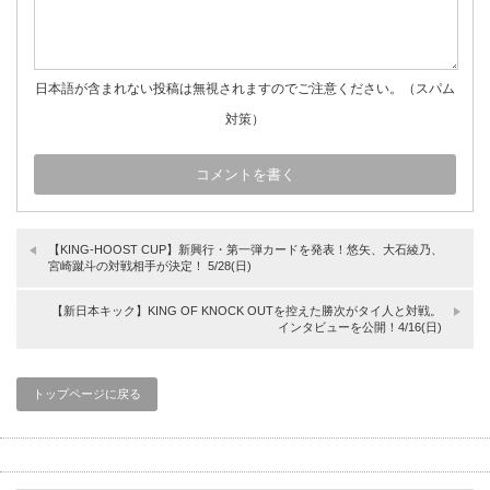
日本語が含まれない投稿は無視されますのでご注意ください。（スパム
対策）
【KING-HOOST CUP】新興行・第一弾カードを発表！悠矢、大石綾乃、
宮崎蹴斗の対戦相手が決定！ 5/28(日)
【新日本キック】KING OF KNOCK OUTを控えた勝次がタイ人と対戦。
インタビューを公開！4/16(日)
トップページに戻る