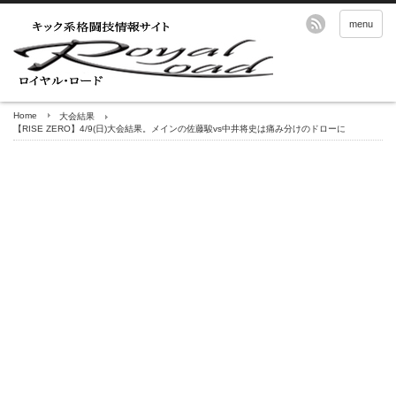
menu
Home
大会結果
【RISE ZERO】4/9(日)大会結果。メインの佐藤駿vs中井将史は痛み分けのドローに