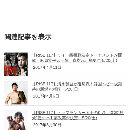
関連記事を表示
【RISE.117】ライト級挑戦決定トーナメントが開
催！麻原将平vs一輝、直樹vs川島史也 5/20(土)
2017年4月11日
【RISE.117】清水賢吾が復帰戦！韓国ヘビー級期
待の新鋭と対戦 5/20(日)
2017年4月6日
【RISE.117】トップランカー同士の対決・森本“狂
犬”義久vs工藤政英が決定！5/20(土)
2017年3月30日