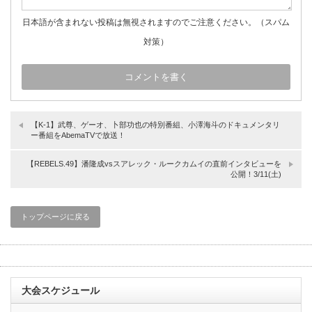
日本語が含まれない投稿は無視されますのでご注意ください。（スパム
対策）
【K-1】武尊、ゲーオ、卜部功也の特別番組、小澤海斗のドキュメンタリ
ー番組をAbemaTVで放送！
【REBELS.49】潘隆成vsスアレック・ルークカムイの直前インタビューを
公開！3/11(土)
トップページに戻る
大会スケジュール