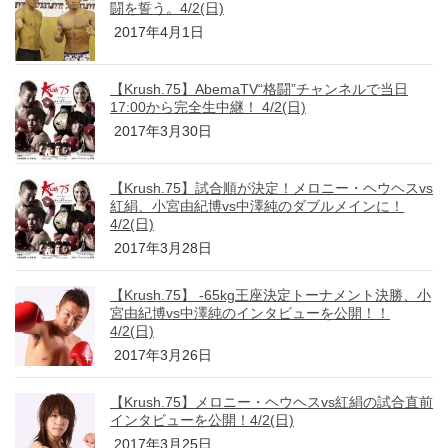
闘を誓う。4/2(日)
2017年4月1日
【Krush.75】AbemaTV“格闘”チャンネルで当日
17:00から完全生中継！ 4/2(日)
2017年3月30日
【Krush.75】試合順が決定！メロニー・ヘウヘスvs
紅絹、小宮由紀博vs中澤純のダブルメインに！
4/2(日)
2017年3月28日
【Krush.75】 -65kg王座決定トーナメント決勝、小
宮由紀博vs中澤純のインタビューを公開！！
4/2(日)
2017年3月26日
【Krush.75】メロニー・ヘウヘスvs紅絹の試合直前
インタビューを公開！4/2(日)
2017年3月25日