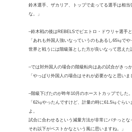
鈴木選手、ザカリア、トップで走ってる選手は相当
な。」
–鈴木戦の後はREBELSでピエトロ・ドウリャ選手
「あれも外国人強いなっていうのもあるし65㎏で
世界と戦うには階級落とした方が良いなって思えた
–では対外国人の場合の階級転向はあの試合がきっ
「やっぱり外国人の場合はそれが必要かなと思いま
–階級下げたのが昨年10月のホーストカップでした
「62㎏やったんですけど、計量の時に61.5㎏ぐら
よ。
試合に合わせるという減量方法が非常にバチっとな
それ以下がベストかなという風に思いますね。」