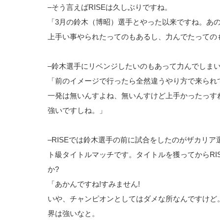
–そう言えばRISEは久しぶりですね。
「3月の鈴木（博昭）選手とやった以来ですね。あ
上手い事やられたってのもあるし、力んでたっての
–鈴木選手にリベンジしたいのもあって力んでしまい
「前のイメージで行ったら全然違うやり方で来られ
一発は無いんすよね、無いんすけど上手かったっす
強いですしね。」
–RISEでは鈴木選手の前に試合をしたのがザカリ
ト級タイトルマッチです。タイトルを獲ってからRI
か?
「あかんですね!すみません!
いや、チャンピオンとしてはダメな所なんですけど
界は強いなと。