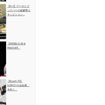
【K-1】ゲーオとゴ
ンナパーの超豪華エ
キシビション...
【REBELS.48 &
INNOVAT...
【Krush.76】
5/28(日)大会結果。
木村ミ...