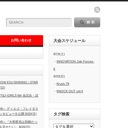
お問い合わせ
大会スケジュール
8/19(土)
・
INNOVATION Join Forces-
6
8/20(日)
W EXがSHINING☆STAR
・
Krush.79
(日)
・
KNOCK OUT vol.4
T&J-GIRLS 6th 全試合・試
AGOYA～ ディエゴ・フレイタス
タグ検索
ビューを公開 8/20(日)
AGOYA～『大和哲也は別格だっ
せたい』 8/20(日)