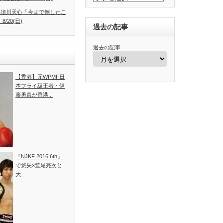
.4】那須川天心「今まで倒したこ
/20(日)
過去の記事
過去の記事
【香港】元WPMF日
本フライ級王者・伊
藤勇真が香港...
『NJKF 2016 6th』
で悠矢×鷲尾亮次と
大...