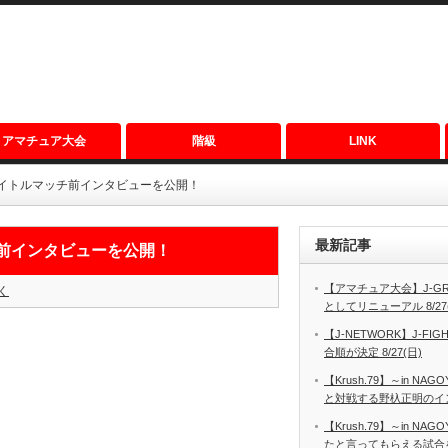
アマチュア大会
階級
LINK
ekiのタイトルマッチ前インタビューを公開！
最新記事
マッチ前インタビューを公開！
【アマチュア大会】J-GRO
く
としてリニューアル 8/27
【J-NETWORK】J-FIGH
合順が決定 8/27(日)
【Krush.79】～in N
と対戦する野杁正明のインタ
【Krush.79】～in N
たと言ってもらえる試合を見