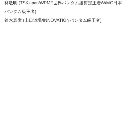
林敬明 (TSKjapan/WPMF世界バンタム級暫定王者/WMC日本
バンタム級王者)
鈴木真彦 (山口道場/INNOVATIONバンタム級王者)