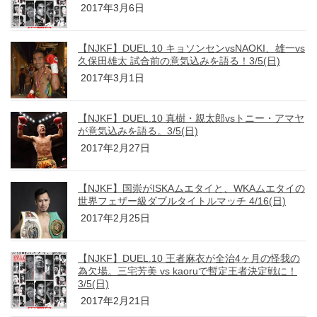
2017年3月6日
【NJKF】DUEL.10 キョソンセンvsNAOKI、雄一vs
久保田雄太 試合前の意気込みを語る！3/5(日)
2017年3月1日
【NJKF】DUEL.10 真樹・親太郎vsトニー・アマヤ
が意気込みを語る。3/5(日)
2017年2月27日
【NJKF】国崇がISKAムエタイと、WKAムエタイの
世界フェザー級ダブルタイトルマッチ 4/16(日)
2017年2月25日
【NJKF】DUEL.10 王者麻衣が全治4ヶ月の怪我の
為欠場。三宅芳美 vs kaoruで暫定王者決定戦に！
3/5(日)
2017年2月21日