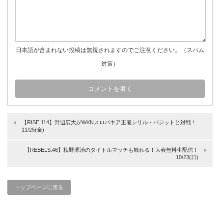
日本語が含まれない投稿は無視されますのでご注意ください。（スパム
対策）
【RISE.114】野辺広大がWKNスロバキア王者シリル・パジットと対戦！
11/25(金)
【REBELS.46】梅野源治のタイトルマッチも観れる！大会無料生配信！
10/23(日)
トップページに戻る