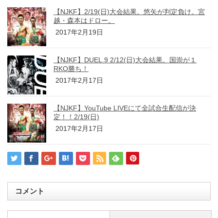
【NJKF】2/19(日)大会結果。悠矢が判定負け。宮
越・森本はドロー。
2017年2月19日
【NJKF】DUEL.9 2/12(日)大会結果。国崇が１
RKO勝ち！
2017年2月17日
【NJKF】YouTube LIVEにて全試合生配信が決
定！！2/19(日)
2017年2月17日
コメント