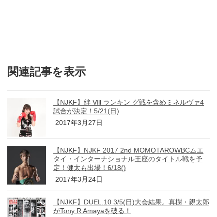
関連記事を表示
【NJKF】絆 Ⅷ ランキン グ戦を含めミネルヴァ4
試合が決定！5/21(日)
2017年3月27日
【NJKF】NJKF 2017 2nd MOMOTAROWBCムエ
タイ・インターナショナル王座のタイトル戦を予
定！健太も出場！6/18()
2017年3月24日
【NJKF】DUEL.10 3/5(日)大会結果。真樹・親太郎
がTony R Amayaを破る！