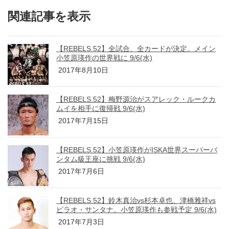
関連記事を表示
【REBELS.52】全試合、全カードが決定。メイン
小笠原瑛作の世界戦に 9/6(水)
2017年8月10日
【REBELS.52】梅野源治がスアレック・ルークカ
ムイを相手に復帰戦 9/6(水)
2017年7月15日
【REBELS.52】小笠原瑛作がISKA世界スーパーバ
ンタム級王座に挑戦 9/6(水)
2017年7月6日
【REBELS.52】鈴木真治vs杉本卓也、津橋雅祥vs
ピラオ・サンタナ。小笠原瑛作も参戦予定 9/6(水)
2017年7月3日