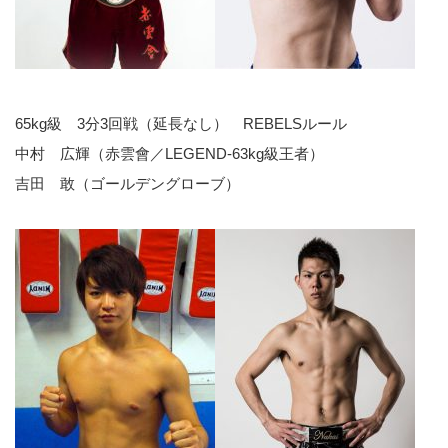
65kg級 3分3回戦（延長なし） REBELSルール
中村 広輝（赤雲會／LEGEND-63kg級王者）
吉田 敢（ゴールデングローブ）