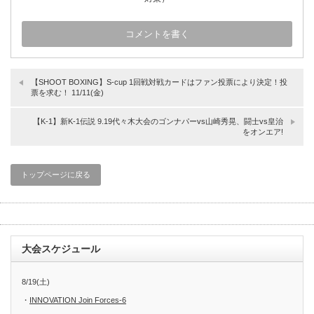
【SHOOT BOXING】S-cup 1回戦対戦カードはファン投票により決定！投
票を求む！ 11/11(金)
【K-1】新K-1伝説 9.19代々木大会のゴンナパーvs山崎秀晃、闘士vs皇治
をオンエア!
トップページに戻る
大会スケジュール
8/19(土)
・
INNOVATION Join Forces-6