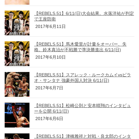
【REBELS.51】6/11(日)大会結果。水落洋祐が判定
で王座防衛
2017年6月11日
【REBELS.51】馬木愛里が計量をオーバー、失
格。鈴木真治が不戦勝で準決勝進出 6/11(日)
2017年6月10日
【REBELS.51】スアレック・ルークカムイvsピラ
オ・サンタナ 強豪外国人対決 6/11(日)
2017年6月7日
【REBELS.51】松崎公則と安本晴翔のインタビュ
ーを公開 6/11(日)
2017年6月6日
【REBELS.51】津橋雅祥と対戦・良太郎のインタ