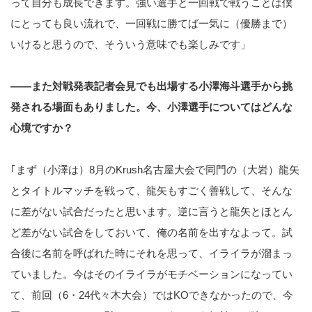
って自分も成長できます。強い選手と一回戦で戦うことは僕
にとっても良い流れで、一回戦に勝てば一気に（優勝まで）
いけると思うので、そういう意味でも楽しみです」
――また対戦発表記者会見でも出場する小澤海斗選手から挑
発される場面もありました。今、小澤選手についてはどんな
心境ですか？
｢まず（小澤は）8月のKrush名古屋大会で同門の（大岩）龍矢
とタイトルマッチを戦って、龍矢もすごく善戦して、そんな
に差がない試合だったと思います。逆に言うと龍矢とほとん
ど差がない試合をしておいて、俺の名前を出すなよって。試
合後に名前を呼ばれた時にそれを思って、イライラが溜まっ
ていました。今はそのイライラがモチベーションになってい
て、前回（6・24代々木大会）ではKOできなかったので、今