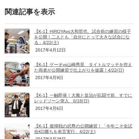
関連記事を表示
【K-1】HIROYAvs大和哲也、試合前の練習の様子
を公開！二人とも「自分にとって大きな試合にな
る」4/22(土)
2017年4月12日
【K-1】ゲーオvs山崎秀晃 タイトルマッチを控え
た両者が公開練習で仕上がりを披露！4/22(日)
2017年4月9日
【K-1】一触即発！大雅と皇治が乱闘寸前、すでに
レッドゾーン突入 6/18(日)
2017年4月6日
【K-1】復帰戦の武尊の公開練習！「今年こそ全試
合KO勝ちを有言実行」4/22(土)