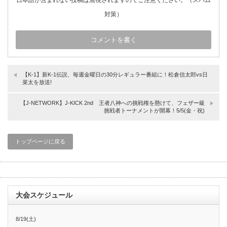
日本語が含まれない投稿は無視されますのでご注意ください。（スパム
対策）
【K-1】新K-1伝説、毎週金曜日の30分レギュラー番組に！松倉信太郎vs日
菜太を放送!
【J-NETWORK】J-KICK 2nd 王者八神への挑戦権を懸けて、フェザー級
挑戦者トーナメントが開幕！5/5(金・祝)
トップページに戻る
大会スケジュール
8/19(土)