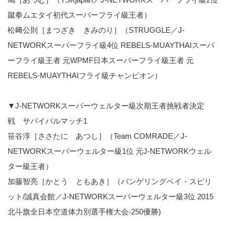
蹴拳ムエタイ初代スーパーフライ級王者）
松﨑公則［まつざき きみのり］（STRUGGLE／J-
NETWORKスーパーフライ級4位 REBELS-MUAYTHAIスーパ
ーフライ級王者 元WPMF日本スーパーフライ級王者 元
REBELS-MUAYTHAIフライ級チャンピオン）
▼J-NETWORKスーパーウェルター級次期王者挑戦者決定
戦 サバイバルマッチ1
笹谷淳［ささたに あつし］（Team COMRADE／J-
NETWORKスーパーウェルター級1位 元J-NETWORKウェル
ター級王者）
加藤智亮［かとう ともあき］（バンゲリングベイ・スピリ
ット/誠真会館／J-NETWORKスーパーウェルター級3位 2015
北斗旗全日本空道体力別選手権大会-250優勝)