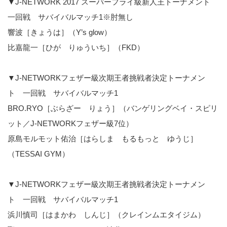
▼J-NETWORK 2017 スーパーフライ級新人王トーナメント
一回戦 サバイバルマッチ1※肘無し
響波［きょうは］（Y’s glow）
比嘉龍一［ひが りゅういち］（FKD）
▼J-NETWORKフェザー級次期王者挑戦者決定トーナメン
ト 一回戦 サバイバルマッチ1
BRO.RYO［ぶらざー りょう］（バンゲリングベイ・スピリ
ット／J-NETWORKフェザー級7位）
原島モルモット佑治［はらしま もるもっと ゆうじ］
（TESSAI GYM）
▼J-NETWORKフェザー級次期王者挑戦者決定トーナメン
ト 一回戦 サバイバルマッチ1
浜川慎司［はまかわ しんじ］（クレインムエタイジム）