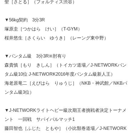
聖［さとる］（フォルティス渋谷）
▼56kg契約 3分3R
塚原圭［つかはら けい］（T-GYM）
桜井悠生［さくらい ゆうき］（レーング東中野）
▼バンタム級 3分3R※肘有り
森貴慎［もり きしん］（トイカツ道場／J-NETWORKバン
タム級10位 J-NETWORK2016年度バンタム級新人王）
海老原竜二［えびはら りゅうじ］（NKB・神武館／NKBバ
ンタム級3位）
▼J-NETWORKライトヘビー級次期王者挑戦者決定トーナメ
ント 一回戦 サバイバルマッチ1
藤田智也［ふじた ともや］（小比類巻道場／J-NETWORK