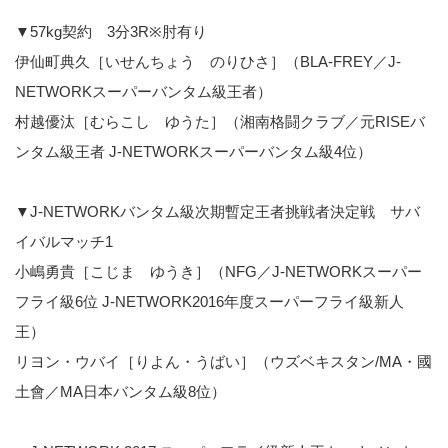
▼57kg契約 3分3R※肘有り
伊仙町典久［いせんちょう のりひさ］（BLA-FREY／J-
NETWORKスーパーバンタム級王者）
村越優汰［むらこし ゆうた］（湘南格闘クラブ／元RISEバ
ンタム級王者 J-NETWORKスーパーバンタム級4位）
▼J-NETWORKバンタム級次期暫定王者挑戦者決定戦 サバ
イバルマッチ1
小嶋勇貴［こじま ゆうき］（NFG／J-NETWORKスーパー
フライ級6位 J-NETWORK2016年度スーパーフライ級新人
王）
リヨン・ウバイ［りよん・うばい］（ウズベキスタン/MA・國
土會／MA日本バンタム級8位）