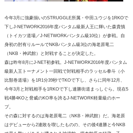
今年3月に強豪揃いのSTRUGGLE所属・中田ユウジを1RKOで
下しJ-NETWORK2016年度バンタム級新人王に輝いた森貴慎
（トイカツ道場／J-NETWORKバンタム級10位）が参戦。自
身初の肘有りルールでNKBバンタム級3位の海老原竜二
（NKB・神武館）と対戦することが決定した。
森は昨年8月にJ-NET初参戦。J-NETWORK2016年度バンタム
級新人王トーナメント一回戦で対戦相手のラッセル拳斗（小
比類巻道場）を1R1分39秒でTKOで下し、さらに同年12月、
今年3月と対戦相手を1RKOで下し連勝街道まっしぐら。現在5
戦4勝4KOと脅威のKO率を誇るJ-NETWORK軽量級のホー
プ。
その森に対するのは海老原竜二（NKB・神武館）だ。海老原
はデビューから2連敗を喫したものの、その後4連勝と今NKB