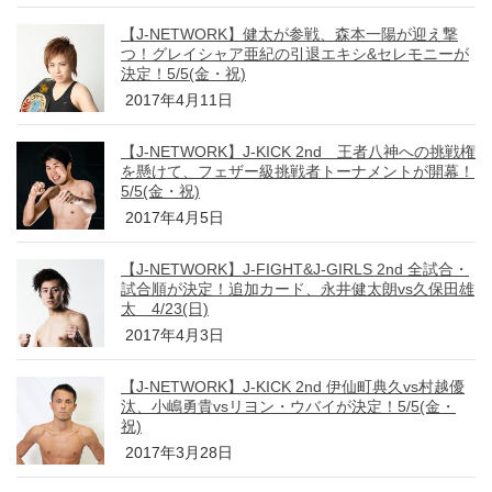
【J-NETWORK】健太が参戦、森本一陽が迎え撃
つ！グレイシャア亜紀の引退エキシ&セレモニーが
決定！5/5(金・祝)
2017年4月11日
【J-NETWORK】J-KICK 2nd 王者八神への挑戦権
を懸けて、フェザー級挑戦者トーナメントが開幕！
5/5(金・祝)
2017年4月5日
【J-NETWORK】J-FIGHT&J-GIRLS 2nd 全試合・
試合順が決定！追加カード、永井健太朗vs久保田雄
太 4/23(日)
2017年4月3日
【J-NETWORK】J-KICK 2nd 伊仙町典久vs村越優
汰、小嶋勇貴vsリヨン・ウバイが決定！5/5(金・
祝)
2017年3月28日