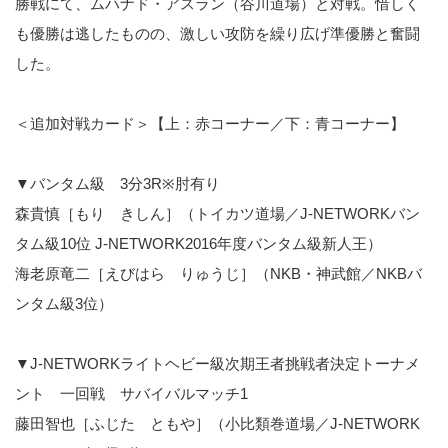
勝戦にて、ムハナド・アスラン（谷川道場）と対戦。惜しく
も優勝は逃したものの、激しい攻防を繰り広げ準優勝と奮闘
した。
＜追加対戦カード＞【上：赤コーナー／下：青コーナー】
▼バンタム級 3分3R※肘有り
森貴慎［もり きしん］（トイカツ道場／J-NETWORKバン
タム級10位 J-NETWORK2016年度バンタム級新人王）
海老原竜二［えびはら りゅうじ］（NKB・神武館／NKBバ
ンタム級3位）
▼J-NETWORKライトヘビー級次期王者挑戦者決定トーナメ
ント 一回戦 サバイバルマッチ1
藤田智也［ふじた ともや］（小比類巻道場／J-NETWORK