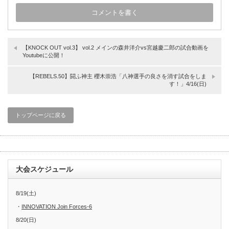
【KNOCK OUT vol.3】 vol.2 メインの森井洋介vs宮越慶二郎の試合動画を
Youtubeに公開！
【REBELS.50】闘ふ神主 櫻木崇浩「八神選手の良さを消す試合をしま
す！」4/16(日)
トップページに戻る
大会スケジュール
8/19(土)
・
INNOVATION Join Forces-6
8/20(日)