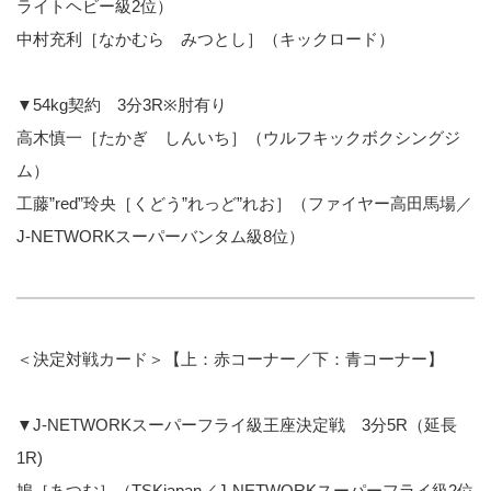
ライトヘビー級2位）
中村充利［なかむら みつとし］（キックロード）
▼54kg契約 3分3R※肘有り
高木慎一［たかぎ しんいち］（ウルフキックボクシングジ
ム）
工藤”red”玲央［くどう”れっど”れお］（ファイヤー高田馬場／
J-NETWORKスーパーバンタム級8位）
＜決定対戦カード＞【上：赤コーナー／下：青コーナー】
▼J-NETWORKスーパーフライ級王座決定戦 3分5R（延長
1R)
鳩［あつむ］（TSKjapan／J-NETWORKスーパーフライ級2位