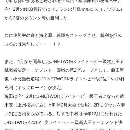
で最も勢いがあると噂される神武館・榎本館長の秘蔵っ子。
今年2月のNKB興行ではベテランの前島マルコス（テツジム）
から3度のダウンを奪い勝利した。
共に連勝中の森と海老原。連勝をストップさせ、勝利を掴み
取るのは果たして・・・！？
また、4月から開幕したJ-NETWORKライトヘビー級次期王者
挑戦者決定トーナメント一回戦の第2グループとして、藤田智
也（小比類巻道場／J-NETWORKライトヘビー級2位）vs中村
充利（キックロード）が決定。
藤田は今年2月にJ-NETWORKライトヘビー級王者になった武
来安（上州松井ジム）と昨年2月大会で対戦。2Rにダウンを奪
い判定勝利を収めている。対する中村は昨年12月に行われた
J-NETWORK2016年度ライトヘビー級新人王トーナメント決