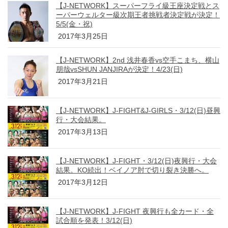
【J-NETWORK】スーパーフライ級王座決定戦とス
ーパーウェルター級次期王者挑戦者決定戦が決定！
5/5(金・祝)
2017年3月25日
【J-NETWORK】2nd 浅井春香vs空手こまち、横山
朋哉vsSHUN JANJIRAが決定！4/23(日)
2017年3月21日
【J-NETWORK】J-FIGHT&J-GIRLS・3/12(日)昼興
行・大会結果。
2017年3月13日
【J-NETWORK】J-FIGHT・3/12(日)夜興行・大会
結果。KO続出！ベイノア肘で切り裂き決勝へ。
2017年3月12日
【J-NETWORK】J-FIGHT 夜興行も全カード・全
試合順を発表！3/12(日)