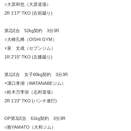
○大原和也（大原道場）
2R 1’17” TKO (右前蹴り)
第2試合 52kg契約 3分3R
○大崎孔稀（OISHI GYM）
×泉 丈成（セブンジム）
1R 2’15” TKO (左膝蹴り)
第1試合 女子60kg契約 3分3R
×溝口孝湖（WATANABEジム）
○鈴木万李弥（志村道場）
2R 1’23” TKO (パンチ連打)
OP第3試合 61kg契約 3分3R
○敦YAMATO（大和ジム）