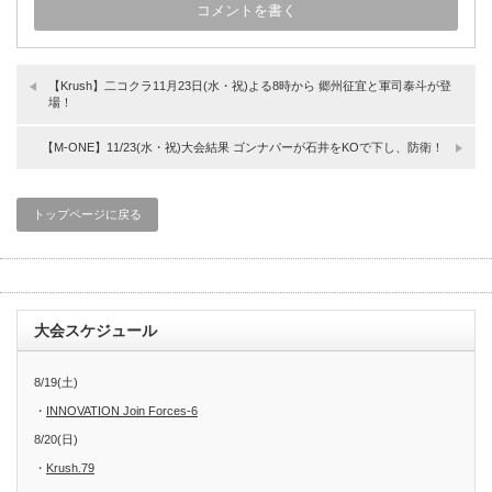
【Krush】二コクラ11月23日(水・祝)よる8時から 郷州征宜と軍司泰斗が登
場！
【M-ONE】11/23(水・祝)大会結果 ゴンナパーが石井をKOで下し、防衛！
トップページに戻る
大会スケジュール
8/19(土)
・
INNOVATION Join Forces-6
8/20(日)
・
Krush.79