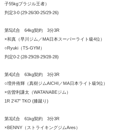
子55kgブラジル王者）
判定3-0 (29-26/30-25/29-26)
第5試合 64kg契約 3分3R
×和真（早川ジム／MA日本スーパーライト級4位）
○Ryuki（TS-GYM）
判定0-2 (28-29/28-29/28-28)
第4試合 63kg契約 3分3R
○増井侑輝（真樹ジムAICHI／MA日本ライト級9位）
×佐曽利謙太（WATANABEジム）
1R 2’47” TKO (膝蹴り)
第3試合 61kg契約 3分3R
×BENNY（ストライキングジムAres）