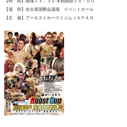
【時 間】開場１３：３０ 本戦開始１５：００
【場 所】名古屋国際会議場 イベントホール
【主 催】アーネストホーストジムＪＡＰＡＮ