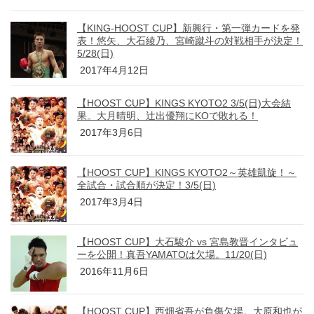
【KING-HOOST CUP】新興行・第一弾カードを発
表！悠矢、大石綾乃、宮崎蹴斗の対戦相手が決定！
5/28(日)
2017年4月12日
【HOOST CUP】KINGS KYOTO2 3/5(日)大会結
果。大月晴明、辻出優翔にKOで敗れる！
2017年3月6日
【HOOST CUP】KINGS KYOTO2～英雄凱旋！～
全試合・試合順が決定！3/5(日)
2017年3月4日
【HOOST CUP】大石駿介 vs 宮島教晋インタビュ
ーを公開！真吾YAMATOは欠場。11/20(日)
2016年11月6日
【HOOST CUP】西畑省吾が負傷欠場。大原和也が