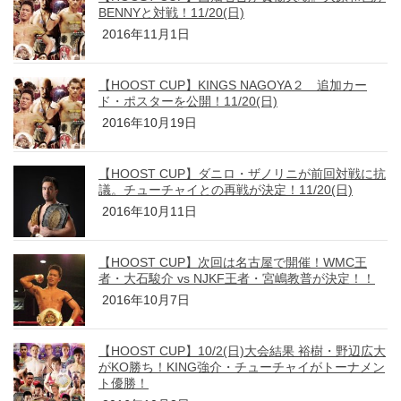
BENNYと対戦！11/20(日)
2016年11月1日
【HOOST CUP】KINGS NAGOYA２ 追加カー
ド・ポスターを公開！11/20(日)
2016年10月19日
【HOOST CUP】ダニロ・ザノリニが前回対戦に抗
議。チューチャイとの再戦が決定！11/20(日)
2016年10月11日
【HOOST CUP】次回は名古屋で開催！WMC王
者・大石駿介 vs NJKF王者・宮嶋教普が決定！！
2016年10月7日
【HOOST CUP】10/2(日)大会結果 裕樹・野辺広大
がKO勝ち！KING強介・チューチャイがトーナメン
ト優勝！