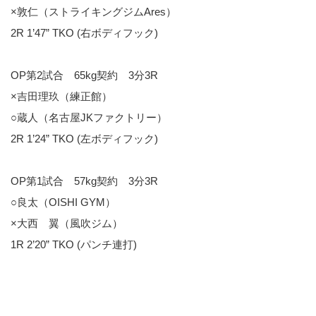
×敦仁（ストライキングジムAres）
2R 1’47” TKO (右ボディフック)
OP第2試合 65kg契約 3分3R
×吉田理玖（練正館）
○蔵人（名古屋JKファクトリー）
2R 1’24” TKO (左ボディフック)
OP第1試合 57kg契約 3分3R
○良太（OISHI GYM）
×大西 翼（風吹ジム）
1R 2’20” TKO (パンチ連打)