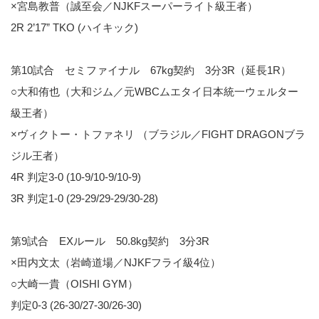
×宮島教普（誠至会／NJKFスーパーライト級王者）
2R 2’17” TKO (ハイキック)
第10試合 セミファイナル 67kg契約 3分3R（延長1R）
○大和侑也（大和ジム／元WBCムエタイ日本統一ウェルター
級王者）
×ヴィクトー・トファネリ （ブラジル／FIGHT DRAGONブラ
ジル王者）
4R 判定3-0 (10-9/10-9/10-9)
3R 判定1-0 (29-29/29-29/30-28)
第9試合 EXルール 50.8kg契約 3分3R
×田内文太（岩崎道場／NJKFフライ級4位）
○大崎一貴（OISHI GYM）
判定0-3 (26-30/27-30/26-30)