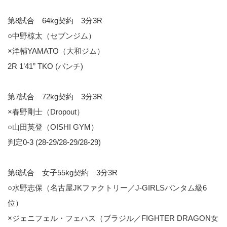
第8試合 64kg契約 3分3R
○中野椋太（セブンジム）
×洋輔YAMATO（大和ジム）
2R 1’41” TKO (パンチ)
第7試合 72kg契約 3分3R
×春野剛士（Dropout）
○山田英登（OISHI GYM）
判定0-3 (28-29/28-29/28-29)
第6試合 女子55kg契約 3分3R
○水野志保（名古屋JKファクトリー／J-GIRLSバンタム級6
位）
×ジェニフェル・フェハス（ブラジル／FIGHTER DRAGON女