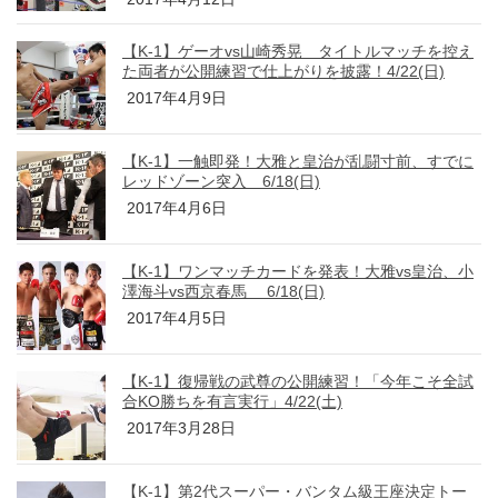
【K-1】ゲーオvs山崎秀晃 タイトルマッチを控え
た両者が公開練習で仕上がりを披露！4/22(日)
2017年4月9日
【K-1】一触即発！大雅と皇治が乱闘寸前、すでに
レッドゾーン突入 6/18(日)
2017年4月6日
【K-1】ワンマッチカードを発表！大雅vs皇治、小
澤海斗vs西京春馬 6/18(日)
2017年4月5日
【K-1】復帰戦の武尊の公開練習！「今年こそ全試
合KO勝ちを有言実行」4/22(土)
2017年3月28日
【K-1】第2代スーパー・バンタム級王座決定トー