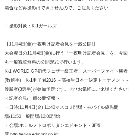
場合など再撮影はできませんので、ご注意ください。
・撮影対象：K-1ガールズ
【11月4日(金)一夜明け記者会見を一般公開!】
大会翌日の11月4日(金)に行う「一夜明け記者会見」を、今回
も一般観覧無料の公開形式で行います。
K-1 WORLD GP初代フェザー級王者、スーパーファイト勝者
(数選手)、K-1甲子園2016 ～高校生日本一決定トーナメント～
優勝者(3選手)が参加予定です。ぜひお気軽にご来場ください!
＜記者会見/一般公開情報＞
・日時:11月4日(金) 11:40マスコミ開場・モバイル優先開
場/11:50一般開場/12:00開始
・会場:ホテルメトロポリタンエドモント・3F春
琴
http://www.edmont.co.jp/