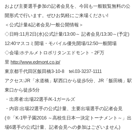
および主要選手参加の記者会見を、今回も一般観覧無料の公
開形式で行います。ぜひお気軽にご来場ください!
＜公式計量&記者会見/一般公開情報＞
◇日時:11月2日(水)公式計量/13:00～ 記者会見/13:30～(予定)
12:40マスコミ開場・モバイル優先開場/12:50一般開場
◇会場:ホテルメトロポリタンエドモント・2F万
里
http://www.edmont.co.jp/
東京都千代田区飯田橋3-10-8 tel.03-3237-1111
アクセス:JR「水道橋」駅西口から徒歩5分、JR「飯田橋」駅
東口から徒歩5分
・出席者:出場22選手/K-1ガールズ
・内容:出場22選手の公式計量、主要出場選手の記者会見
(※「K-1甲子園2016 ～高校生日本一決定トーナメント～」出
場6選手の公式計量、記者会見への参加はございません)