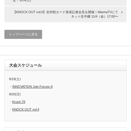
定！12/4(日)
【KNOCK OUT vol.0】全対戦カード発表記者会見を開催！AbemaTVにて
ネット生中継 11/4（金）17:00〜
トップページに戻る
大会スケジュール
8/19(土)
・
INNOVATION Join Forces-6
8/20(日)
・
Krush.79
・
KNOCK OUT vol.4