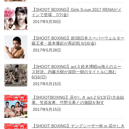
【SHOOT BOXING】Girls S-cup 2017 RENAがメ
インで登場 7/7(金)
2017年5月30日
【SHOOT BOXING】前SB日本スーパーウェルター
級王者・坂本優起が再起戦 6/16(金)
2017年5月28日
【SHOOT BOXING】act.3 鈴木博昭vs海人のエー
ス対決。内藤大樹が深田一樹のタイトルに挑む
6/16(日)
2017年5月15日
【SHOOTBOXING】花やしき act.2 5/13(日)大会結
果。笠原友希、竹野元希との激闘を制す
2017年5月15日
【SHOOT BOXING】ヤングシーザー杯 in 花やしき