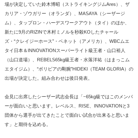
場が決定していた鈴木博昭（ストライキングジムAres）、ザ
カリア・ゾウガリー（オランダ）、MASAYA（シーザージ
ム）、タップロン・ハーデスワークアウト（タイ）のほか、
新たに9月のRIZINで木村ミノルを秒殺KOしたチャール
ズ・“クレイジーホース”・ベネット（アメリカ）、WBCムエ
タイ日本＆INNOVATIONスーパーライト級王者・山口裕人
（山口道場）、REBELS65kg級王者・水落洋祐（はまっこム
エタイジム）、“ボリビアの剛腕”HIDEKI（TEAM GLORIA）の
出場が決定した。組み合わせは後日発表。
会見に出席したシーザー武志会長は「−65kg級ではこのメンバ
ーが面白いと思います。レベルス、RISE、INNOVATIONと3
団体から選手が出てきたことで面白い試合が出来ると思いま
す」と期待を込める。