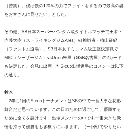
（苦笑）。僕は僕の120％の力でファイトをするので最高の姿
をお客さんに見せたい」とした。
その他、SB日本スーパーバンタム級タイトルマッチで王者・
内藤大樹（ストライキングジムAres）vs挑戦者・植山征紀
（ファントム道場）、SB日本女子ミニマム級王座決定戦で
MIO（シーザージム）vsUnion朱里（GSB名古屋）の2カード
も決定した。会見に出席したS-cup出場選手のコメントは以下
の通り。
鈴木
「2年に1回のS-cupトーナメントはSBの中で一番大事な花形
舞台だと思っています。この日のために過ごして、優勝する
ために全てを懸けます。出場メンバーの中でも一番大きな覚
悟を持って優勝をもぎ獲りにいきます。（一回戦でやりたい