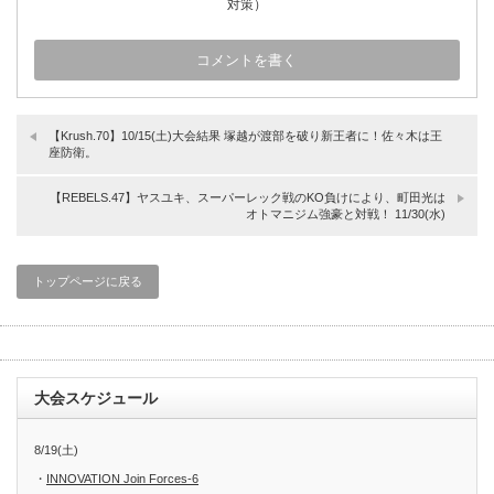
対策）
【Krush.70】10/15(土)大会結果 塚越が渡部を破り新王者に！佐々木は王
座防衛。
【REBELS.47】ヤスユキ、スーパーレック戦のKO負けにより、町田光は
オトマニジム強豪と対戦！ 11/30(水)
トップページに戻る
大会スケジュール
8/19(土)
・
INNOVATION Join Forces-6