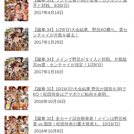
【蹴拳.35】ラジャ王者T-98が登場！カンボジア選
手と対戦。4/30(日)
2017年4月14日
【蹴拳.34】1/29(日)大会結果。野呂KO勝ち。貴セ
ンチャイが片島を破る！
2017年1月29日
【蹴拳.34】メインで野呂がタイ人と対戦。片島聡
志vs貴・センチャイが決定！1/29(日)
2017年1月16日
【蹴拳.32】10/16(日)大会結果 野呂が国崇を3Rで
KO！松田玲奈はアマボクに転向を表明。
2016年10月16日
【蹴拳.32】全カード試合順発表！メインは野呂裕
貴 vs 国崇！松田玲奈の重大発表も。10/16(日)
2016年10月8日