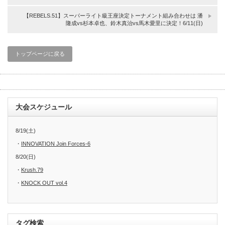
【REBELS.51】スーパーライト級王座決定トーナメント組み合わせは 潘
隆成vs杉本卓也、鈴木真治vs馬木愛里に決定！6/11(日)
トップページに戻る
大会スケジュール
8/19(土)
・
INNOVATION Join Forces-6
8/20(日)
・
Krush.79
・
KNOCK OUT vol.4
タグ検索