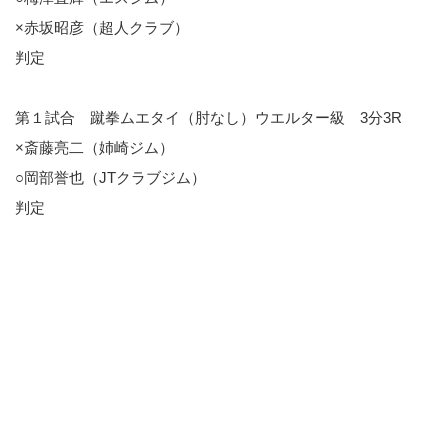
×赤坂昭彦（超人クラブ）
判定
第１試合 蹴拳ムエタイ（肘なし）ウエルター級 3分3R
×斎藤亮二（姉崎ジム）
○岡部誉也（JTクラブジム）
判定