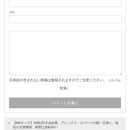
URL
日本語が含まれない投稿は無視されますのでご注意ください。（スパム
対策）
【MAキック】4/30(日)大会結果。アレックス・ロバーツが統一王者に。稲
石が王座獲得、島野は逆転KO！