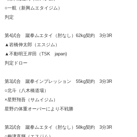
○一航（新興ムエタイジム）
判定
第4試合 蹴拳ムエタイ（肘なし）62kg契約 3分3R
▲岩橋伸太郎（エスジム）
▲不動明王岸田（TSK japan)
判定ドロー
第3試合 蹴拳インプレッション 55kg契約 3分3R
○北斗（八木橋道場）
×星野翔吾（サムイジム）
星野の体重オーバーにより不戦勝
第2試合 蹴拳ムエタイ（肘なし）58kg契約 3分3R
○梅津直輝（エスジム）