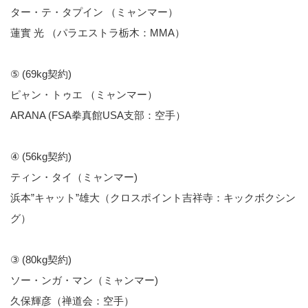
ター・テ・タプイン （ミャンマー）
蓮實 光 （パラエストラ栃木：MMA）
⑤ (69kg契約)
ピャン・トゥエ （ミャンマー）
ARANA (FSA拳真館USA支部：空手）
④ (56kg契約)
ティン・タイ（ミャンマー)
浜本”キャット”雄大（クロスポイント吉祥寺：キックボクシン
グ）
③ (80kg契約)
ソー・ンガ・マン（ミャンマー)
久保輝彦（禅道会：空手）