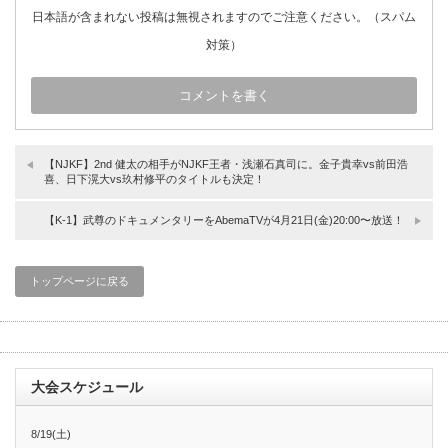
日本語が含まれない投稿は無視されますのでご注意ください。（スパム
対策）
【NJKF】2nd 健太の相手がNJKF王者・浅瀬石真司に。金子貴幸vs前田浩
喜、日下滉大vs玖村修平のタイトルも決定！
【K-1】武尊のドキュメンタリーをAbemaTVが4月21日(金)20:00〜放送！
トップページに戻る
大会スケジュール
8/19(土)