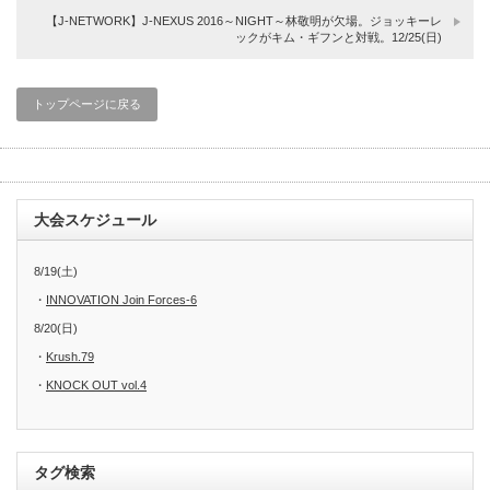
【J-NETWORK】J-NEXUS 2016～NIGHT～林敬明が欠場。ジョッキーレ
ックがキム・ギフンと対戦。12/25(日)
トップページに戻る
大会スケジュール
8/19(土)
・
INNOVATION Join Forces-6
8/20(日)
・
Krush.79
・
KNOCK OUT vol.4
タグ検索