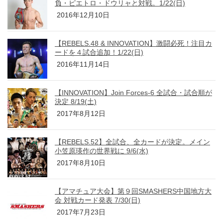
負・ピエトロ・ドウリャと対戦。1/22(日)
2016年12月10日
【REBELS.48 & INNOVATION】激闘必死！注目カ
ードを４試合追加！1/22(日)
2016年11月14日
【INNOVATION】Join Forces-6 全試合・試合順が
決定 8/19(土)
2017年8月12日
【REBELS.52】全試合、全カードが決定。メイン
小笠原瑛作の世界戦に 9/6(水)
2017年8月10日
【アマチュア大会】第９回SMASHERS中国地方大
会 対戦カード発表 7/30(日)
2017年7月23日