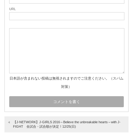
URL
日本語が含まれない投稿は無視されますのでご注意ください。（スパム
対策）
【J-NETWORK】J-GIRLS 2016～Believe the unbreakable hearts～with J-
FIGHT 全試合・試合順が決定！12/25(日)