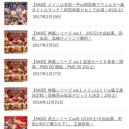
【NKB】メインは安田一平vs岡田拳でウェルター級
タイトルマッチ！村田裕俊もセミで出場！4/15(土)
2017年2月19日
【NKB】神風シリーズ vol.1 2/5(日)大会結果。田
村、知花、高橋がメインで勝利！
2017年2月5日
【NKB】神風シリーズ vol.1 追加カードを発表！開
場：PM5:00 開始：PM5:30 2/5(土)
2017年1月27日
【NKB】神風シリーズ vol.1 メインはミドル級王座
決定戦！高橋亮vs知花デビットも決定！2/5(土)
2016年12月21日
【NKB】武士シリーズvol5 12/10(土)大会結果。村
田がKOで優介を下し、王座防衛！