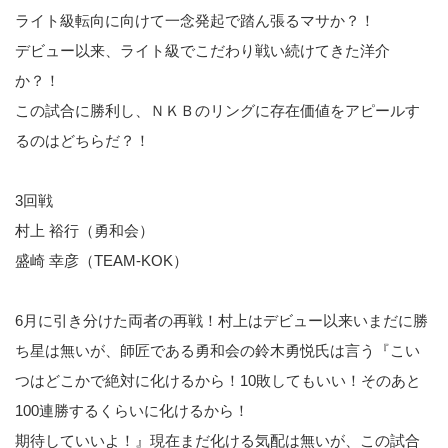
ライト級転向に向けて一念発起で踏ん張るマサか？！
デビュー以来、ライト級でこだわり戦い続けてきた洋介
か？！
この試合に勝利し、ＮＫＢのリングに存在価値をアピールす
るのはどちらだ？！
3回戦
村上 裕行（勇和会）
盛崎 幸彦（TEAM-KOK）
6月に引き分けた両者の再戦！村上はデビュー以来いまだに勝
ち星は無いが、師匠である勇和会の鈴木勇悦氏は言う『こい
つはどこかで絶対に化けるから！10敗してもいい！そのあと
100連勝するくらいに化けるから！
期待していいよ！』現在まだ化ける気配は無いが、この試合