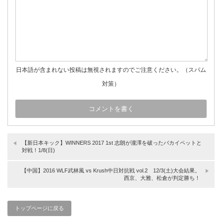
日本語が含まれない投稿は無視されますのでご注意ください。（スパム
対策）
【新日本キック】WINNERS 2017 1st 志朗が瀧澤を破ったバカイペットと
対戦！1/8(日)
【中国】2016 WLF武林風 vs Krush中日対抗戦 vol.2 12/3(土)大会結果。
西京、大雅、松倉が判定勝ち！
トップページに戻る