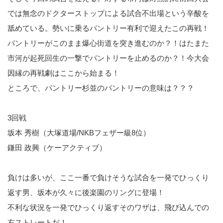
では無念のドクターストップによる試合不出場という辛酸を
舐めている。勢いに乗るパントリー有利で迎えたこの再戦！
パントリーがこのまま爆心街道を突き進むのか？！はたまた
市河が起死回生の一撃でパントリーを止めるのか？！今大会
因縁の再戦劇はここから始まる！
ところで、パントリー杉並のパントリーの意味は？？？
3回戦
坂本 秀樹（大塚道場/NKBフェザー級8位）
鎌田 政興（ケーアクティブ）
負けは多いが、ここ一番で負けそうな試合を一発でひっくり
返す男、坂本が久々に後楽園のリングに登場！
不利な状況を一発でひっくり返すそのワザは、飛び込んでの
右ストレートだ！