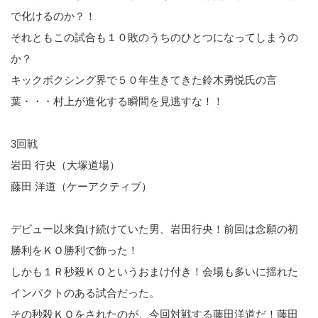
で化けるのか？！
それともこの試合も１０敗のうちのひとつになってしまうの
か？
キックボクシング界で５０年生きてきた鈴木勇悦氏の言
葉・・・村上が進化する瞬間を見逃すな！！
3回戦
岩田 行央（大塚道場）
藤田 洋道（ケーアクティブ）
デビュー以来負け続けていた男、岩田行央！前回は念願の初
勝利をＫＯ勝利で飾った！
しかも１Ｒ秒殺ＫＯというおまけ付き！会場も多いに揺れた
インパクトのある試合だった。
その秒殺ＫＯをされたのが、今回対戦する藤田洋道だ！藤田