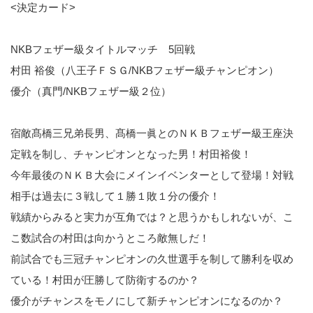
<決定カード>
NKBフェザー級タイトルマッチ 5回戦
村田 裕俊（八王子ＦＳＧ/NKBフェザー級チャンピオン）
優介（真門/NKBフェザー級２位）
宿敵髙橋三兄弟長男、髙橋一眞とのＮＫＢフェザー級王座決
定戦を制し、チャンピオンとなった男！村田裕俊！
今年最後のＮＫＢ大会にメインイベンターとして登場！対戦
相手は過去に３戦して１勝１敗１分の優介！
戦績からみると実力が互角では？と思うかもしれないが、こ
こ数試合の村田は向かうところ敵無しだ！
前試合でも三冠チャンピオンの久世選手を制して勝利を収め
ている！村田が圧勝して防衛するのか？
優介がチャンスをモノにして新チャンピオンになるのか？