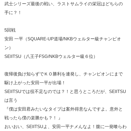
武士シリーズ最後の戦い、ラストサムライの栄冠はどちらの
手に？！
5回戦
安田 一平（SQUARE-UP道場/NKBウェルター級チャンピオ
ン）
SEIITSU（八王子FSG/NKBウェルター級６位）
復帰後負け知らずでＫＯ勝利を連発し、チャンピオンにまで
駆け上がった安田一平が出場！
SEIITSUでは役不足なのでは？！と思うところだが、SEIITSU
は言う
『僕は安田君みたいなタイプは案外得意なんですよ。意外と
戦ったら僕の楽勝かも？！ 』
おいおい、SEIITSUよ、安田一平ナメんなよ！腹に一発喰らわ