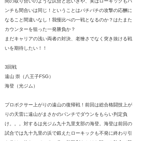
間の取り合いのような試合と思いきや、実はローキックもパ
ンチも間合いは同じ！ということはバチバチの攻撃の応酬に
なること間違いなし！我慢比べの一戦となるのか？はたまた
カウンターを狙った一発勝負か？
まだキャリアの浅い両者の対決、老獪さでなく突き抜ける戦
いを期待したい！！
3回戦
遠山 崇（八王子FSG）
海登（光ジム）
プロボクサー上がりの遠山の復帰戦！前回は総合格闘技上が
りの天雷に遠山がまさかのパンチでダウンをもらい判定負
け。。。対するは光ジム九十九里支部の海登。海登は前回の
試合では九十九里の浜で鍛えたローキックも不発に終わり引