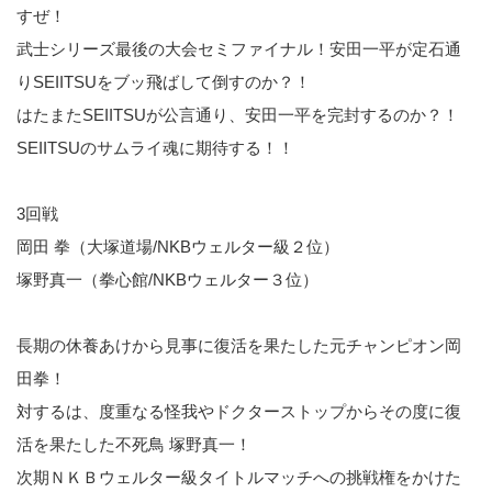
すぜ！
武士シリーズ最後の大会セミファイナル！安田一平が定石通
りSEIITSUをブッ飛ばして倒すのか？！
はたまたSEIITSUが公言通り、安田一平を完封するのか？！
SEIITSUのサムライ魂に期待する！！
3回戦
岡田 拳（大塚道場/NKBウェルター級２位）
塚野真一（拳心館/NKBウェルター３位）
長期の休養あけから見事に復活を果たした元チャンピオン岡
田拳！
対するは、度重なる怪我やドクターストップからその度に復
活を果たした不死鳥 塚野真一！
次期ＮＫＢウェルター級タイトルマッチへの挑戦権をかけた