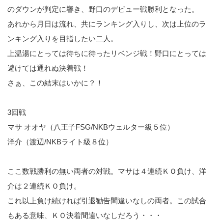
のダウンが判定に響き、野口のデビュー戦勝利となった。
あれから月日は流れ、共にランキング入りし、次は上位のラ
ンキング入りを目指したい二人。
上温湯にとっては待ちに待ったリベンジ戦！野口にとっては
避けては通れぬ決着戦！
さぁ、この結末はいかに？！
3回戦
マサ オオヤ（八王子FSG/NKBウェルター級５位）
洋介（渡辺/NKBライト級８位）
ここ数戦勝利の無い両者の対戦。マサは４連続ＫＯ負け、洋
介は２連続ＫＯ負け。
これ以上負け続ければ引退勧告間違いなしの両者。この試合
もある意味、ＫＯ決着間違いなしだろう・・・