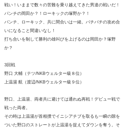
戦い！いままで数々の苦難を乗り越えてきた男達の戦いだ！
パンチの岡田か？！ローキックの塚野か？！
パンチ、ローキック、共に間合いは一緒。バチバチの攻め合
いになること間違いなし！
打ち合いを制して勝利の雄叫びを上げるのは岡田か？塚野
か？
3回戦
野口 大輔（テツ/NKBウェルター級８位）
上温湯 航（渡辺/NKBウェルター級９位）
野口、上温湯、両者共に避けては通れぬ再戦！デビュー戦で
戦った両者。
その時は上温湯が首相撲でイニシアチブを取るも一瞬の隙を
ついた野口のストレートが上温湯を捉えてダウンを奪う。そ